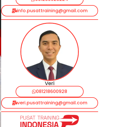
info.pusattraining@gmail.com
Veri
081218600928
veri.pusattraining@gmail.com