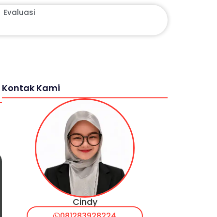
Evaluasi
Kontak Kami
Cindy
081283928224