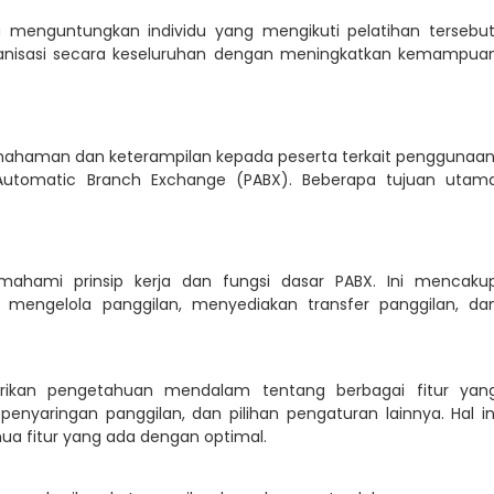
 menguntungkan individu yang mengikuti pelatihan tersebut
anisasi secara keseluruhan dengan meningkatkan kemampua
mahaman dan keterampilan kepada peserta terkait penggunaan
 Automatic Branch Exchange (PABX). Beberapa tujuan utam
mahami prinsip kerja dan fungsi dasar PABX. Ini mencaku
engelola panggilan, menyediakan transfer panggilan, da
rikan pengetahuan mendalam tentang berbagai fitur yan
 penyaringan panggilan, dan pilihan pengaturan lainnya. Hal in
fitur yang ada dengan optimal.