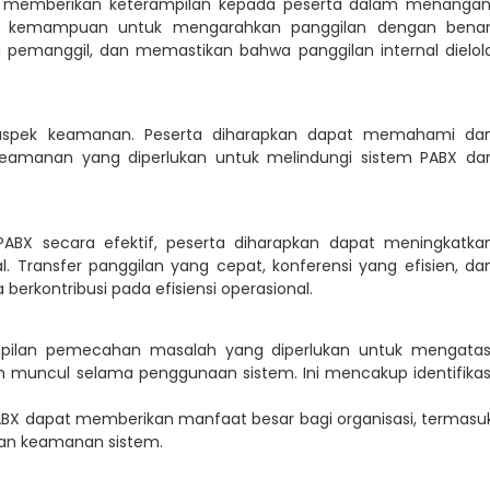
ah memberikan keterampilan kepada peserta dalam menangan
kan kemampuan untuk mengarahkan panggilan dengan benar
pemanggil, dan memastikan bahwa panggilan internal dielol
 aspek keamanan. Peserta diharapkan dapat memahami da
eamanan yang diperlukan untuk melindungi sistem PABX dar
 secara efektif, peserta diharapkan dapat meningkatka
al. Transfer panggilan yang cepat, konferensi yang efisien, da
rkontribusi pada efisiensi operasional.
ampilan pemecahan masalah yang diperlukan untuk mengatas
n muncul selama penggunaan sistem. Ini mencakup identifikas
PABX dapat memberikan manfaat besar bagi organisasi, termasu
 dan keamanan sistem.