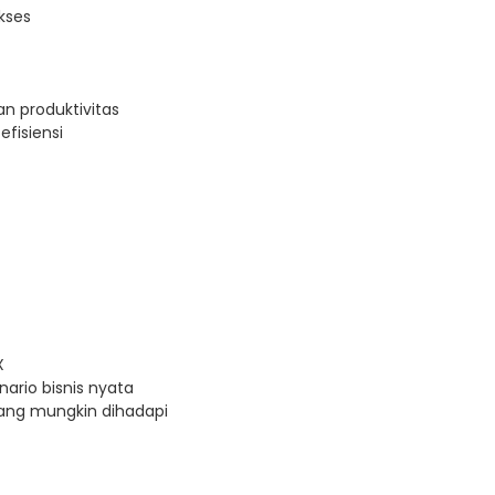
kses
n produktivitas
efisiensi
X
ario bisnis nyata
ang mungkin dihadapi