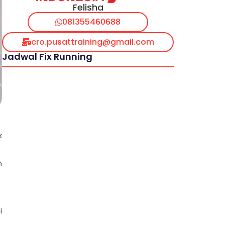
Felisha
081355460688
cro.pusattraining@gmail.com
Jadwal Fix Running
k
n
i