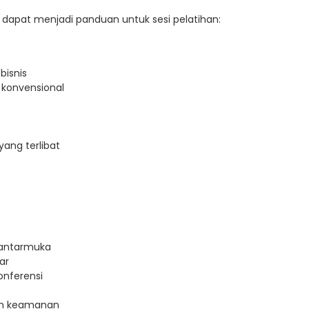
g dapat menjadi panduan untuk sesi pelatihan:
bisnis
 konvensional
yang terlibat
 antarmuka
ar
onferensi
an keamanan