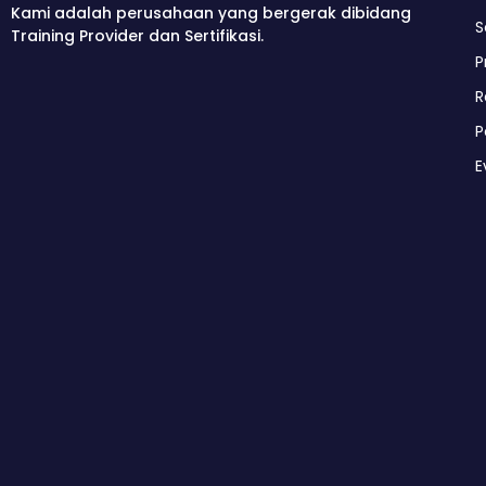
Kami adalah perusahaan yang bergerak dibidang
S
Training Provider dan Sertifikasi.
P
R
P
E