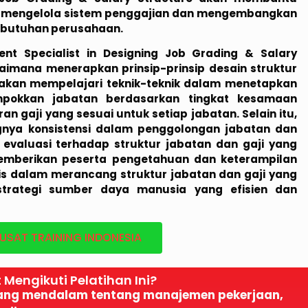
am mengelola sistem penggajian dan mengembangkan
kebutuhan perusahaan.
t Specialist in Designing Job Grading & Salary
gaimana menerapkan prinsip-prinsip desain struktur
a akan mempelajari teknik-teknik dalam menetapkan
lompokkan jabatan berdasarkan tingkat kesamaan
 gaji yang sesuai untuk setiap jabatan. Selain itu,
nya konsistensi dalam penggolongan jabatan dan
valuasi terhadap struktur jabatan dan gaji yang
 memberikan peserta pengetahuan dan keterampilan
lis dalam merancang struktur jabatan dan gaji yang
trategi sumber daya manusia yang efisien dan
USAT TRAINING INDONESIA
Mengikuti Pelatihan Ini?
g mendalam tentang manajemen pekerjaan,