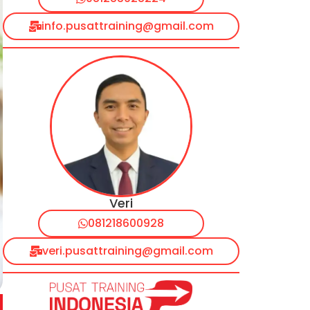
info.pusattraining@gmail.com
Veri
081218600928
veri.pusattraining@gmail.com