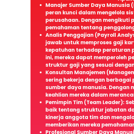
Manajer Sumber Daya Manusia (
peran kunci dalam mengelola sis
perusahaan. Dengan mengikuti p
pemahaman tentang penggolongan
Analis Penggajian (Payroll Anal
jawab untuk memproses gaji ka
kepatuhan terhadap peraturan p
ini, mereka dapat memperoleh p
struktur gaji yang sesuai denga
Konsultan Manajemen (Manageme
sering bekerja dengan berbaga
sumber daya manusia. Dengan m
keahlian mereka dalam merancang
Pemimpin Tim (Team Leader): Se
baik tentang struktur jabatan 
kinerja anggota tim dan mengalo
memberikan mereka pemahaman y
Profesional Sumber Daya Manusia