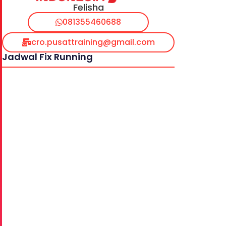
Felisha
081355460688
cro.pusattraining@gmail.com
Jadwal Fix Running