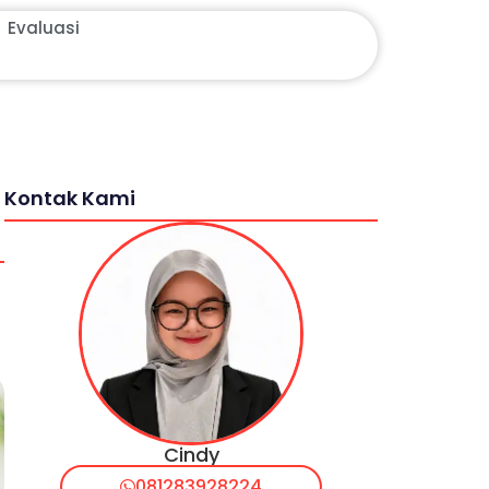
Evaluasi
Kontak Kami
Cindy
081283928224