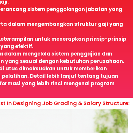
aji.
erancang sistem penggolongan jabatan yang
ta dalam mengembangkan struktur gaji yang
eterampilan untuk menerapkan prinsip-prinsip
yang efektif.
 dalam mengelola sistem penggajian dan
an yang sesuai dengan kebutuhan perusahaan.
 di atas dimaksudkan untuk memberikan
latihan. Detail lebih lanjut tentang tujuan
nformasi yang lebih rinci mengenai program
st In Designing Job Grading & Salary Structure: