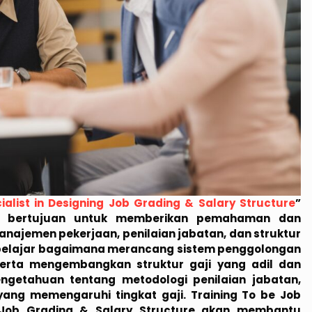
list in Designing Job Grading & Salary Structure
”
g bertujuan untuk memberikan pemahaman dan
anajemen pekerjaan, penilaian jabatan, dan struktur
an belajar bagaimana merancang sistem penggolongan
 serta mengembangkan struktur gaji yang adil dan
engetahuan tentang metodologi penilaian jabatan,
 yang memengaruhi tingkat gaji. Training To be Job
g Job Grading & Salary Structure akan membantu