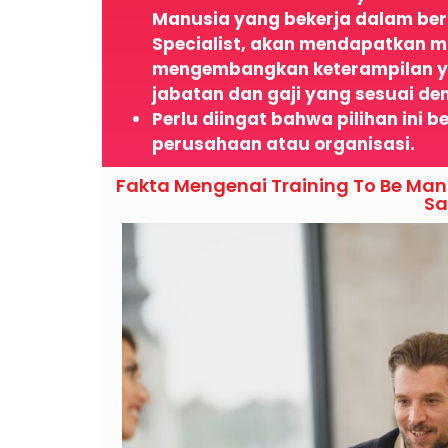
Manusia yang bekerja dalam berb
Specialist, akan mendapatkan ma
mengembangkan keterampilan ya
jabatan dan gaji yang sesuai d
Perlu diingat bahwa pilihan ini
perusahaan atau organisasi.
Fakta Mengenai Training To Be Man
Sa