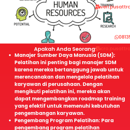
veri.pusatt
0813
Apakah Anda Seorang:
cro.pusattr
Manajer Sumber Daya Manusia (SDM):
Pelatihan ini penting bagi manajer SDM
karena mereka bertanggung jawab untuk
merencanakan dan mengelola pelatihan
karyawan di perusahaan. Dengan
mengikuti pelatihan ini, mereka akan
dapat mengembangkan roadmap training
yang efektif untuk memenuhi kebutuhan
pengembangan karyawan.
Pengembang Program Pelatihan: Para
pengembang program pelatihan