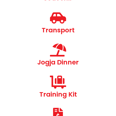
Transport
Jogja Dinner
Training Kit