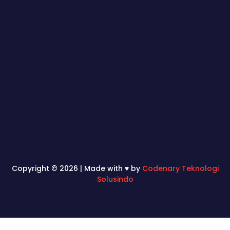
Copyright © 2026 | Made with ♥ by
Codenary Teknologi
Solusindo