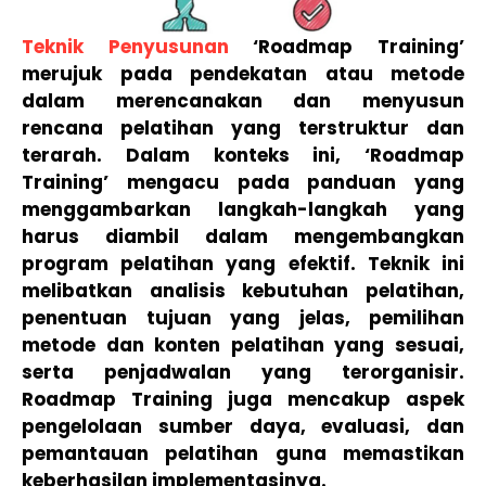
Teknik Penyusunan
‘Roadmap Training’
merujuk pada pendekatan atau metode
dalam merencanakan dan menyusun
rencana pelatihan yang terstruktur dan
terarah. Dalam konteks ini, ‘Roadmap
Training’ mengacu pada panduan yang
menggambarkan langkah-langkah yang
harus diambil dalam mengembangkan
program pelatihan yang efektif. Teknik ini
melibatkan analisis kebutuhan pelatihan,
penentuan tujuan yang jelas, pemilihan
metode dan konten pelatihan yang sesuai,
serta penjadwalan yang terorganisir.
Roadmap Training juga mencakup aspek
pengelolaan sumber daya, evaluasi, dan
pemantauan pelatihan guna memastikan
keberhasilan implementasinya.