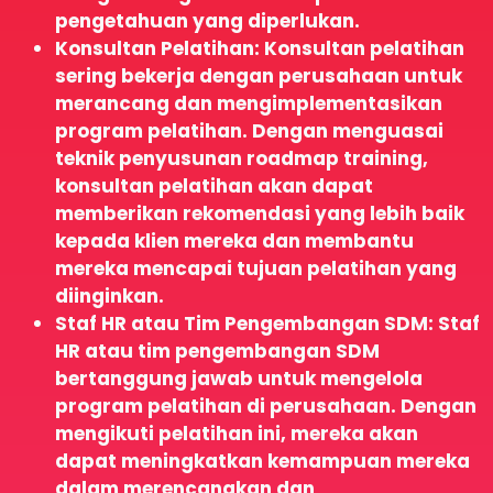
pengetahuan yang diperlukan.
Konsultan Pelatihan: Konsultan pelatihan
sering bekerja dengan perusahaan untuk
merancang dan mengimplementasikan
program pelatihan. Dengan menguasai
teknik penyusunan roadmap training,
konsultan pelatihan akan dapat
memberikan rekomendasi yang lebih baik
kepada klien mereka dan membantu
mereka mencapai tujuan pelatihan yang
diinginkan.
Staf HR atau Tim Pengembangan SDM: Staf
HR atau tim pengembangan SDM
bertanggung jawab untuk mengelola
program pelatihan di perusahaan. Dengan
mengikuti pelatihan ini, mereka akan
dapat meningkatkan kemampuan mereka
dalam merencanakan dan