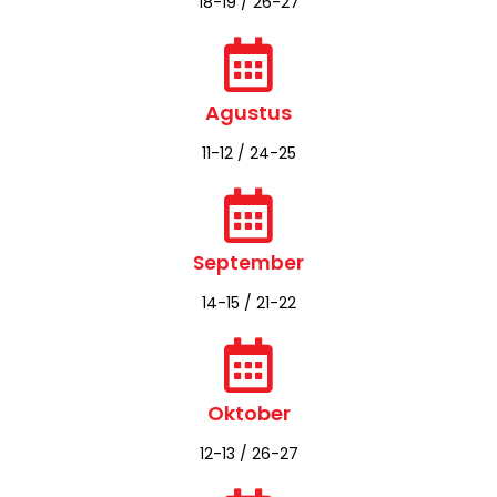
18-19 / 26-27
Agustus
11-12 / 24-25
September
14-15 / 21-22
Oktober
12-13 / 26-27