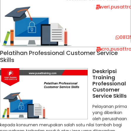
veri.pusatt
0813
cro.pusattr
Pelatihan Professional Customer Service
Skills
Deskripsi
Training
Professional
Customer
Service Skills
Pelayanan prima
yang diberikan
oleh perusahaan
kepada konsumen merupakan salah satu nilai tambah bagi
perusahaan terhadap produk atau jasa yang ditawarkan.