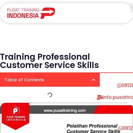
Training Professional
Customer Service Skills
Table of Contents
0812
info.pusatt
081