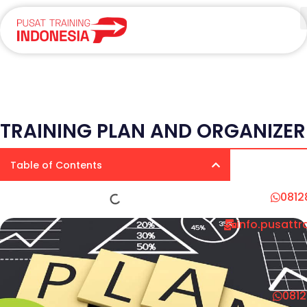
TRAINING PLAN AND ORGANIZER
Table of Contents
0812
info.pusatt
081