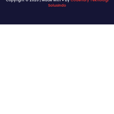
Copyright © 2026 | Made with ♥ by
Codenary Teknologi
Solusindo