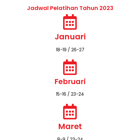
Apabila perusahaan membutuhkan paket lain
IN HOUSE TRAINING, anggaran investasi
pelatihan dapat menyesuaikan dengan
anggaran perusahaan
Ambil Promo Hari ini
Jadwal Pelatihan Tahun 2023
Januari
18-19 / 26-27
Februari