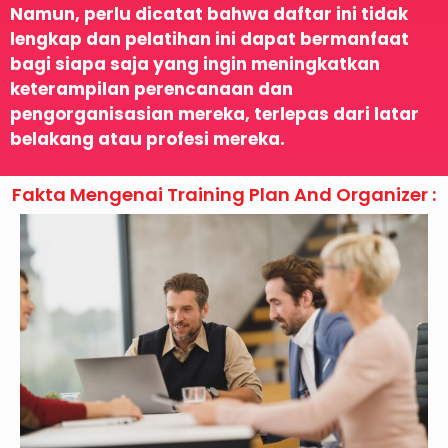
Namun, perlu dicatat bahwa daftar ini tidak
lengkap dan pelatihan ini dapat bermanfaat
bagi siapa saja yang ingin meningkatkan
keterampilan perencanaan dan
pengorganisasian mereka, terlepas dari latar
belakang atau profesi mereka.
Fakta Mengenai Training Plan And Organizer :