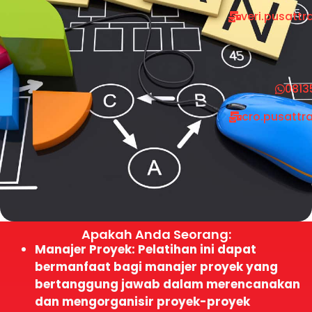
veri.pusatt
0813
cro.pusattr
Apakah Anda Seorang:
Manajer Proyek: Pelatihan ini dapat
bermanfaat bagi manajer proyek yang
bertanggung jawab dalam merencanakan
dan mengorganisir proyek-proyek