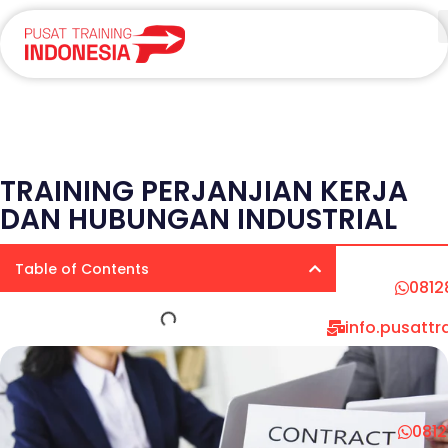
TRAINING PERJANJIAN KERJA
DAN HUBUNGAN INDUSTRIAL
Table of Contents
0812
info.pusatt
081