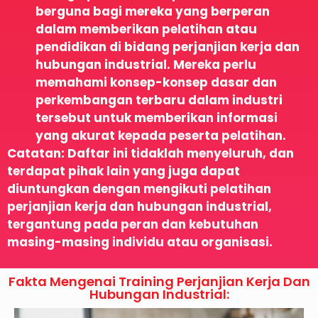
berguna bagi mereka yang berperan
dalam memberikan pelatihan atau
pendidikan di bidang perjanjian kerja dan
hubungan industrial. Mereka perlu
memahami konsep-konsep dasar dan
perkembangan terbaru dalam industri
tersebut untuk memberikan informasi
yang akurat kepada peserta pelatihan.
Catatan: Daftar ini tidaklah menyeluruh, dan
terdapat pihak lain yang juga dapat
diuntungkan dengan mengikuti pelatihan
perjanjian kerja dan hubungan industrial,
tergantung pada peran dan kebutuhan
masing-masing individu atau organisasi.
Fakta Mengenai Training Perjanjian Kerja Dan
Hubungan Industrial: