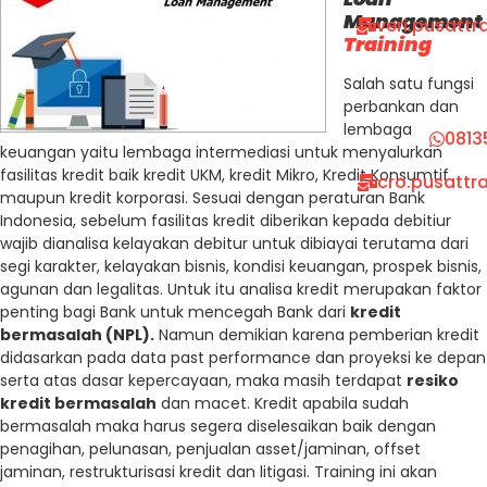
Management
veri.pusatt
Training
Salah satu fungsi
perbankan dan
lembaga
0813
keuangan yaitu lembaga intermediasi untuk menyalurkan
fasilitas kredit baik kredit UKM, kredit Mikro, Kredit Konsumtif
cro.pusattr
maupun kredit korporasi. Sesuai dengan peraturan Bank
Indonesia, sebelum fasilitas kredit diberikan kepada debitiur
wajib dianalisa kelayakan debitur untuk dibiayai terutama dari
segi karakter, kelayakan bisnis, kondisi keuangan, prospek bisnis,
agunan dan legalitas. Untuk itu analisa kredit merupakan faktor
penting bagi Bank untuk mencegah Bank dari
kredit
bermasalah (NPL).
Namun demikian karena pemberian kredit
didasarkan pada data past performance dan proyeksi ke depan
serta atas dasar kepercayaan, maka masih terdapat
resiko
kredit bermasalah
dan macet. Kredit apabila sudah
bermasalah maka harus segera diselesaikan baik dengan
penagihan, pelunasan, penjualan asset/jaminan, offset
jaminan, restrukturisasi kredit dan litigasi. Training ini akan