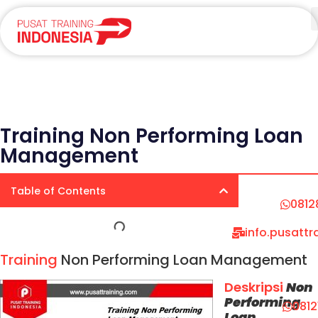
Training Non Performing Loan
Management
Table of Contents
0812
info.pusatt
Training
Non Performing Loan Management
Deskripsi
Non
Performing
081
Loan