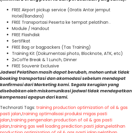
FREE Airport pickup service (Gratis Antar jemput
Hotel/Bandara)
FREE Transportasi Peserta ke tempat pelatihan .
Module / Handout
FREE Flashdisk
Sertifikat
FREE Bag or bagpackers (Tas Training)
Training Kit (Dokumentasi photo, Blocknote, ATK, etc)
2xCoffe Break & 1 Lunch, Dinner
FREE Souvenir Exclusive
Jadwal Pelatihan masih dapat berubah, mohon untuk tidak
booking transportasi dan akomodasi sebelum mendapat
konfirmasi dari Marketing kami. Segala kerugian yang
disebabkan oleh miskomunikasi jadwal tidak mendapatkan
kompensasi apapun dari kami.
Technorati Tags:
training production optimization of oil & gas
pasti jalan
,
training optimalisasi produksi migas pasti
jalan
,
training pengenalan production of oil & gas pasti
jalan
,
training gas well loading prediction pasti jalan
,
pelatihan
production optimization of oil & gas pasti jalan
,
pelatihan