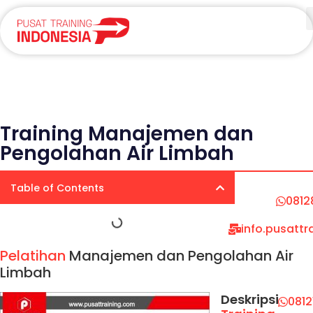
Training Manajemen dan
Pengolahan Air Limbah
Table of Contents
0812
info.pusatt
Pelatihan
Manajemen dan Pengolahan Air
Limbah
Deskripsi
081