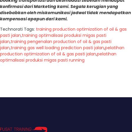
booking transportasi dan akomodasi sebelum mendapat
konfirmasi dari Marketing kami. Segala kerugian yang
disebabkan oleh miskomunikasi jadwal tidak mendapatkan
kompensasi apapun dari kami.
Technorati Tags:
training production optimization of oil & gas
pasti jalan
,
training optimalisasi produksi migas pasti
jalan
,
training pengenalan production of oil & gas pasti
jalan
,
training gas well loading prediction pasti jalan
,
pelatihan
production optimization of oil & gas pasti jalan
,
pelatihan
optimalisasi produksi migas pasti running