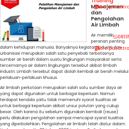
Training
Manajemen
veri.pusatt
dan
Pengolahan
Air Limbah
Air memiliki
0813
peranan penting
dalam kehidupan manusia. Banyaknya kegiatan industri dan
cro.pusattr
urbanisasi merupakan salah satu penyebab terbatasnya
sumber air bersih dalam suatu lingkungan masyarakat serta
tercemarnya air dalam lingkungan tersebut akibat limbah
industri. Limbah tersebut dapat diolah kembali air bersih melalui
perlakuan-perlakuan khusus.
Air limbah perkotaan merupakan salah satu sumber daya air
yang dapat digunakan untuk berbagai keperluan. Namun
terdapat kendala yaitu tidak memenuhi syarat kualitas air
untuk berbagai keperluan akibat unsur polutan yang cukup
besar. Oleh karena itu sebelum digunakan kembali (reuse)
perlu dilakukan pengolahan sampai mencapai syarat kualitas
yang diperbolehkan. Pengolahan air limbah telah diatur dalam