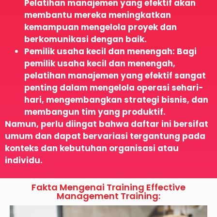
Pelatihan manajemen yang efektif akan
membantu mereka meningkatkan
kemampuan mengelola proyek dan
berkomunikasi dengan baik.
Pemilik usaha kecil dan menengah: Bagi
pemilik usaha kecil dan menengah,
pelatihan manajemen yang efektif sangat
penting dalam mengelola operasi sehari-
hari, mengembangkan strategi bisnis, dan
membangun tim yang produktif.
Namun, perlu diingat bahwa daftar ini bersifat
umum dan dapat bervariasi tergantung pada
konteks dan kebutuhan organisasi atau
individu.
Fakta Mengenai Training Effective
Management Training: