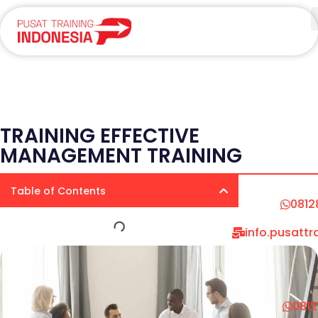
TRAINING EFFECTIVE
MANAGEMENT TRAINING
Table of Contents
0812
info.pusatt
081