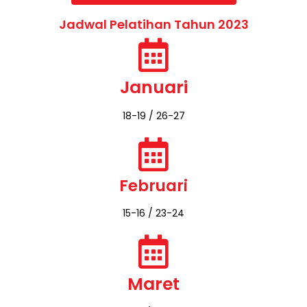
*Please feel to contact us.
Apabila perusahaan membutuhkan paket lain
IN HOUSE TRAINING, anggaran investasi
pelatihan dapat menyesuaikan dengan
anggaran perusahaan
Ambil Promo Hari ini
Jadwal Pelatihan Tahun 2023
Januari
18-19 / 26-27