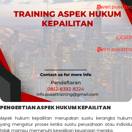
veri.pusatt
0813
cro.pusattr
PENGERTIAN ASPEK HUKUM KEPAILITAN
Aspek hukum kepailitan merupakan suatu kerangka hukum
yang mengatur proses ketika suatu perusahaan atau individu
tidak mampu memenuhi kewajiban keuangan mereka.