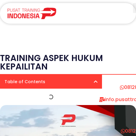
TRAINING ASPEK HUKUM
KEPAILITAN
Table of Contents
0812
info.pusatt
081