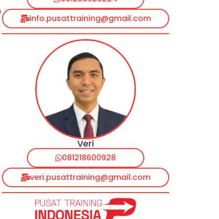
u
info.pusattraining@gmail.com
Veri
081218600928
veri.pusattraining@gmail.com