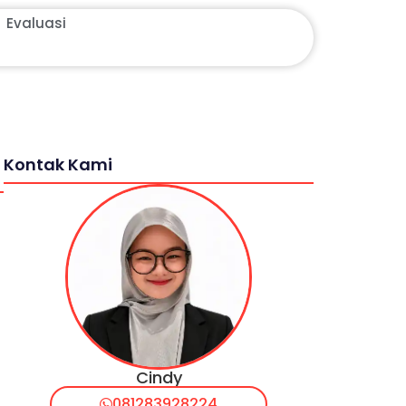
Evaluasi
Kontak Kami
n
Cindy
081283928224