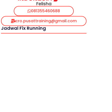
Felisha
081355460688
cro.pusattraining@gmail.com
Jadwal Fix Running