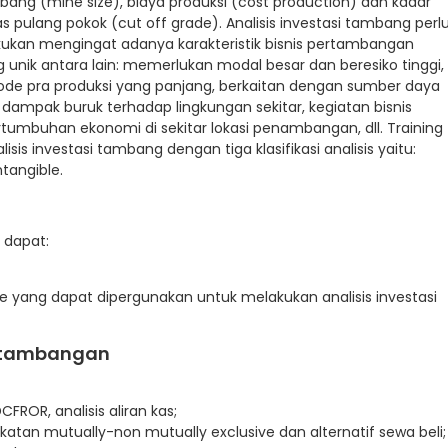
ang (mine size), biaya produksi (cost production) dan kadar
s pulang pokok (cut off grade). Analisis investasi tambang perl
kukan mengingat adanya karakteristik bisnis pertambangan
 unik antara lain: memerlukan modal besar dan beresiko tinggi,
ode pra produksi yang panjang, berkaitan dengan sumber daya
 dampak buruk terhadap lingkungan sekitar, kegiatan bisnis
buhan ekonomi di sekitar lokasi penambangan, dll. Training
 investasi tambang dengan tiga klasifikasi analisis yaitu:
ntangible.
a dapat:
ang dapat dipergunakan untuk melakukan analisis investasi
ertambangan
CFROR, analisis aliran kas;
katan mutually-non mutually exclusive dan alternatif sewa beli;