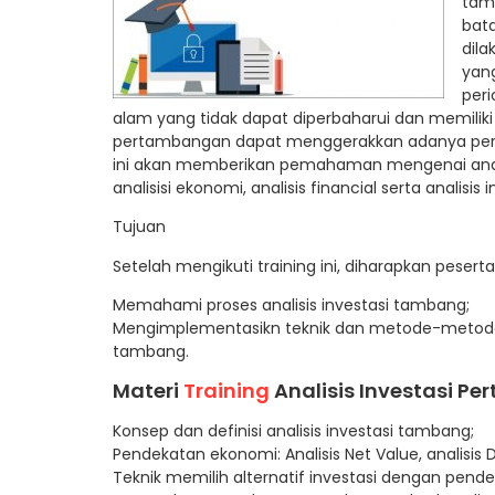
tamb
bata
dila
yang
peri
alam yang tidak dapat diperbaharui dan memiliki
pertambangan dapat menggerakkan adanya pertum
ini akan memberikan pemahaman mengenai analisis
analisisi ekonomi, analisis financial serta analisis i
Tujuan
Setelah mengikuti training ini, diharapkan pesert
Memahami proses analisis investasi tambang;
Mengimplementasikn teknik dan metode-metode y
tambang.
Materi
Training
Analisis Investasi P
Konsep dan definisi analisis investasi tambang;
Pendekatan ekonomi: Analisis Net Value, analisis D
Teknik memilih alternatif investasi dengan pende