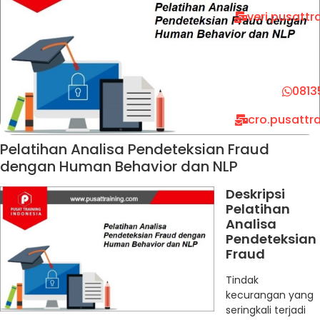
veri.pusatt
0813
cro.pusattr
Pelatihan Analisa Pendeteksian Fraud
dengan Human Behavior dan NLP
Deskripsi
Pelatihan
Analisa
Pendeteksian
Fraud
Tindak
kecurangan yang
seringkali terjadi