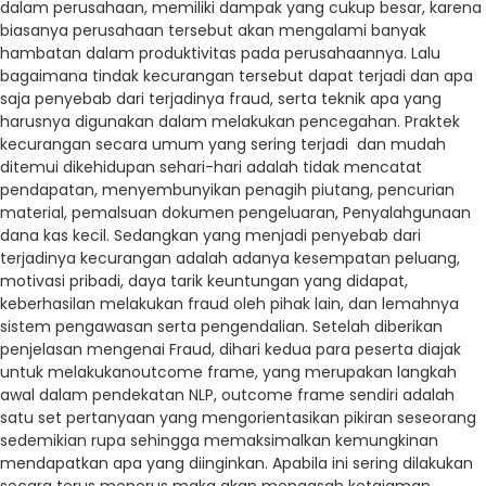
dalam perusahaan, memiliki dampak yang cukup besar, karena
biasanya perusahaan tersebut akan mengalami banyak
hambatan dalam produktivitas pada perusahaannya. Lalu
bagaimana tindak kecurangan tersebut dapat terjadi dan apa
saja penyebab dari terjadinya fraud, serta teknik apa yang
harusnya digunakan dalam melakukan pencegahan. Praktek
kecurangan secara umum yang sering terjadi dan mudah
ditemui dikehidupan sehari-hari adalah tidak mencatat
pendapatan, menyembunyikan penagih piutang, pencurian
material, pemalsuan dokumen pengeluaran, Penyalahgunaan
dana kas kecil. Sedangkan yang menjadi penyebab dari
terjadinya kecurangan adalah adanya kesempatan peluang,
motivasi pribadi, daya tarik keuntungan yang didapat,
keberhasilan melakukan fraud oleh pihak lain, dan lemahnya
sistem pengawasan serta pengendalian. Setelah diberikan
penjelasan mengenai Fraud, dihari kedua para peserta diajak
untuk melakukanoutcome frame, yang merupakan langkah
awal dalam pendekatan NLP, outcome frame sendiri adalah
satu set pertanyaan yang mengorientasikan pikiran seseorang
sedemikian rupa sehingga memaksimalkan kemungkinan
mendapatkan apa yang diinginkan. Apabila ini sering dilakukan
secara terus menerus maka akan mengasah ketajaman,