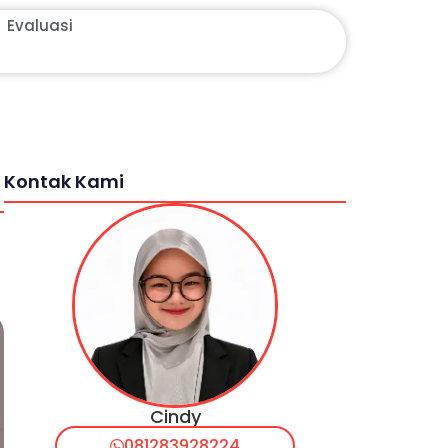
Evaluasi
Kontak Kami
Cindy
081283928224