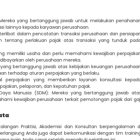
 Mereka yang bertanggung jawab untuk melakukan penahana
asi lainnya kepada karyawan perusahaan.
terlibat dalam pencatatan transaksi perusahaan dan persiapa
tentang perlakuan pajak atas transaksi yang tunduk pad
ang memiliki usaha dan perlu memahami kewajiban perpajaka
dibayarkan oleh perusahaan mereka.
yang bertanggung jawab atas kebijakan keuangan perusahaa
n terhadap aturan perpajakan yang berlaku.
nal perpajakan yang memberikan layanan konsultasi kepad
rpajakan, pelaporan, dan kepatuhan pajak.
Daya Manusia (SDM): Mereka yang bertanggung jawab ata
ami kewajiban perusahaan terkait pemotongan pajak dari gaj
ata
i kalangan Praktisi, Akademisi dan Konsultan berpengalaman d
rlangsung Anda juga dapat berkomunikasi dengan tim trainin
 ingin Anda capai setelah mengikuti pelatihan ini.