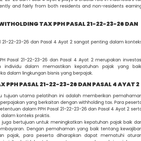
iently and fairly from both residents and non-residents earnin
WITHOLDING TAX PPH PASAL 21-22-23-26 DAN
al 21-22-23-26 dan Pasal 4 Ayat 2 sangat penting dalam kontek
 PPH Pasal 21-22-23-26 dan Pasal 4 Ayat 2 merupakan investas
 individu dalam memastikan kepatuhan pajak yang baik
ka dalam lingkungan bisnis yang berpajak.
 PPH PASAL 21-22-23-26 DAN PASAL 4 AYAT 2
tu tujuan utama pelatihan ini adalah memberikan pemahama
erpajakan yang berkaitan dengan withholding tax. Para pesert
etentuan dalam PPH Pasal 21-22-23-26 dan Pasal 4 Ayat 2 sert
dalam konteks praktis.
i juga bertujuan untuk meningkatkan kepatuhan pajak baik dar
embayaran. Dengan pemahaman yang baik tentang kewajiba
 pajak, para peserta diharapkan dapat mematuhi atura