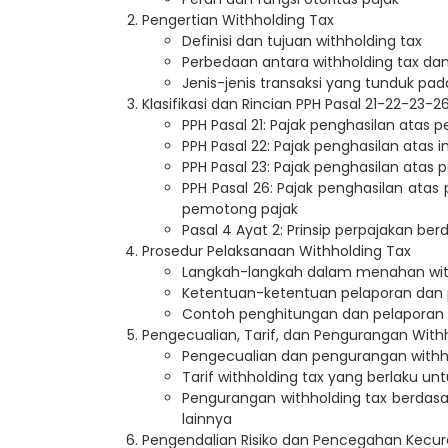
Pengertian Withholding Tax
Definisi dan tujuan withholding tax
Perbedaan antara withholding tax dan 
Jenis-jenis transaksi yang tunduk pad
Klasifikasi dan Rincian PPH Pasal 21-22-23-2
PPH Pasal 21: Pajak penghasilan atas 
PPH Pasal 22: Pajak penghasilan atas 
PPH Pasal 23: Pajak penghasilan atas 
PPH Pasal 26: Pajak penghasilan atas
pemotong pajak
Pasal 4 Ayat 2: Prinsip perpajakan be
Prosedur Pelaksanaan Withholding Tax
Langkah-langkah dalam menahan wit
Ketentuan-ketentuan pelaporan da
Contoh penghitungan dan pelaporan w
Pengecualian, Tarif, dan Pengurangan With
Pengecualian dan pengurangan withh
Tarif withholding tax yang berlaku un
Pengurangan withholding tax berdasa
lainnya
Pengendalian Risiko dan Pencegahan Kecu