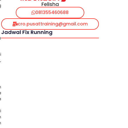
Felisha
g
081355460688
cro.pusattraining@gmail.com
Jadwal Fix Running
s
i
,
n
a
a
i
n
n