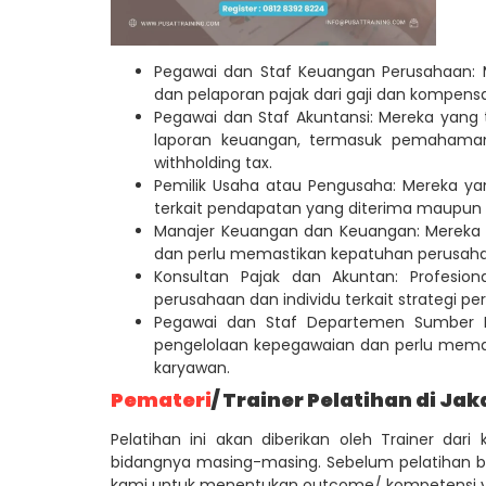
Pegawai dan Staf Keuangan Perusahaan:
dan pelaporan pajak dari gaji dan kompens
Pegawai dan Staf Akuntansi: Mereka yang 
laporan keuangan, termasuk pemahaman 
withholding tax.
Pemilik Usaha atau Pengusaha: Mereka y
terkait pendapatan yang diterima maupun 
Manajer Keuangan dan Keuangan: Mereka 
dan perlu memastikan kepatuhan perusahaa
Konsultan Pajak dan Akuntan: Profesio
perusahaan dan individu terkait strategi pe
Pegawai dan Staf Departemen Sumber 
pengelolaan kepegawaian dan perlu memah
karyawan.
Pemateri
/ Trainer Pelatihan di Jak
Pelatihan ini akan diberikan oleh Trainer dar
bidangnya masing-masing. Sebelum pelatihan be
kami untuk menentukan outcome/ kompetensi yang