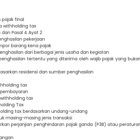
pajak final
a withholding tax
6 dan Pasal 4 Ayat 2
penghasilan pekerjaan
impor barang kena pajak
penghasilan dari berbagai jenis usaha dan kegiatan
 penghasilan tertentu yang diterima oleh wajib pajak yang buka
rdasarkan residensi dan sumber penghasilan
hholding tax
n pembayaran
ithholding tax
holding Tax
olding tax berdasarkan undang-undang
tuk masing-masing jenis transaksi
rkan perjanjian penghindaran pajak ganda (P3B) atau peratura
rangan