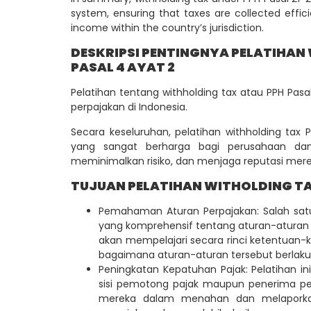
system, ensuring that taxes are collected effic
income within the country’s jurisdiction.
DESKRIPSI PENTINGNYA PELATIHAN 
PASAL 4 AYAT 2
Pelatihan tentang withholding tax atau PPH Pas
perpajakan di Indonesia.
Secara keseluruhan, pelatihan withholding tax
yang sangat berharga bagi perusahaan dan
meminimalkan risiko, dan menjaga reputasi mere
TUJUAN PELATIHAN WITHOLDING TAX
Pemahaman Aturan Perpajakan: Salah sa
yang komprehensif tentang aturan-aturan p
akan mempelajari secara rinci ketentuan-k
bagaimana aturan-aturan tersebut berlaku 
Peningkatan Kepatuhan Pajak: Pelatihan in
sisi pemotong pajak maupun penerima p
mereka dalam menahan dan melaporkan