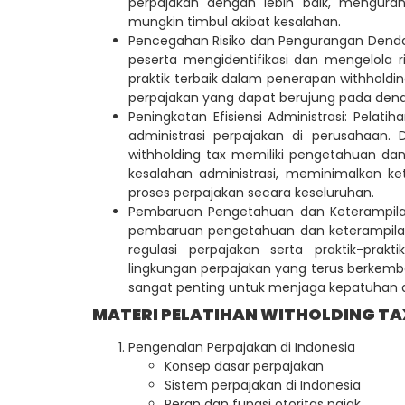
perpajakan dengan lebih baik, menguran
mungkin timbul akibat kesalahan.
Pencegahan Risiko dan Pengurangan Denda:
peserta mengidentifikasi dan mengelola ri
praktik terbaik dalam penerapan withholdi
perpajakan yang dapat berujung pada denda 
Peningkatan Efisiensi Administrasi: Pelati
administrasi perpajakan di perusahaan
withholding tax memiliki pengetahuan d
kesalahan administrasi, meminimalkan k
proses perpajakan secara keseluruhan.
Pembaruan Pengetahuan dan Keterampilan:
pembaruan pengetahuan dan keterampilan
regulasi perpajakan serta praktik-pra
lingkungan perpajakan yang terus berkem
sangat penting untuk menjaga kepatuhan d
MATERI PELATIHAN WITHOLDING TAX
Pengenalan Perpajakan di Indonesia
Konsep dasar perpajakan
Sistem perpajakan di Indonesia
Peran dan fungsi otoritas pajak