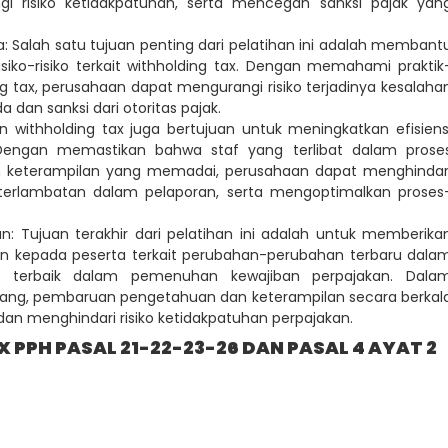
gi risiko ketidakpatuhan, serta mencegah sanksi pajak yan
 Salah satu tujuan penting dari pelatihan ini adalah membant
siko-risiko terkait withholding tax. Dengan memahami praktik
ng tax, perusahaan dapat mengurangi risiko terjadinya kesalaha
dan sanksi dari otoritas pajak.
han withholding tax juga bertujuan untuk meningkatkan efisiens
. Dengan memastikan bahwa staf yang terlibat dalam prose
an keterampilan yang memadai, perusahaan dapat menghindar
eterlambatan dalam pelaporan, serta mengoptimalkan proses
 Tujuan terakhir dari pelatihan ini adalah untuk memberika
 kepada peserta terkait perubahan-perubahan terbaru dala
ktik terbaik dalam pemenuhan kewajiban perpajakan. Dala
bang, pembaruan pengetahuan dan keterampilan secara berkal
an menghindari risiko ketidakpatuhan perpajakan.
 PPH PASAL 21-22-23-26 DAN PASAL 4 AYAT 2