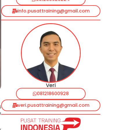
info.pusattraining@gmail.com
Veri
081218600928
veri.pusattraining@gmail.com
6
e
x