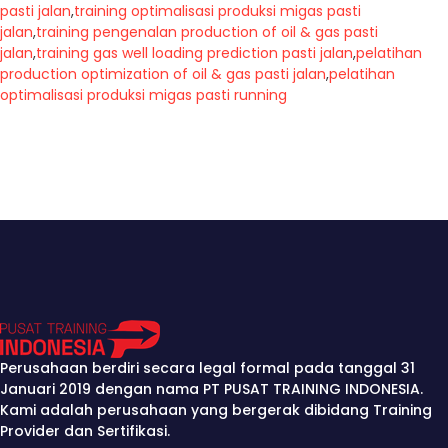
pasti jalan
,
training optimalisasi produksi migas pasti
jalan
,
training pengenalan production of oil & gas pasti
jalan
,
training gas well loading prediction pasti jalan
,
pelatihan
production optimization of oil & gas pasti jalan
,
pelatihan
optimalisasi produksi migas pasti running
Perusahaan berdiri secara legal formal pada tanggal 31
Januari 2019 dengan nama PT PUSAT TRAINING INDONESIA.
Kami adalah perusahaan yang bergerak dibidang Training
Provider dan Sertifikasi.