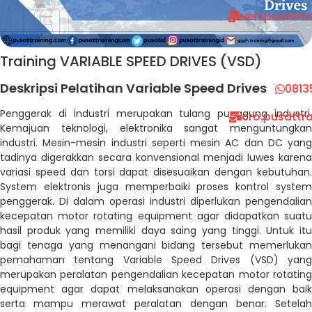
veri.pusatt
Training VARIABLE SPEED DRIVES (VSD)
Deskripsi Pelatihan Variable Speed Drives
0813
Penggerak di industri merupakan tulang punggung industri.
cro.pusattr
Kemajuan teknologi, elektronika sangat menguntungkan
industri. Mesin-mesin industri seperti mesin AC dan DC yang
tadinya digerakkan secara konvensional menjadi luwes karena
variasi speed dan torsi dapat disesuaikan dengan kebutuhan.
System elektronis juga memperbaiki proses kontrol system
penggerak. Di dalam operasi industri diperlukan pengendalian
kecepatan motor rotating equipment agar didapatkan suatu
hasil produk yang memiliki daya saing yang tinggi. Untuk itu
bagi tenaga yang menangani bidang tersebut memerlukan
pemahaman tentang Variable Speed Drives (VSD) yang
merupakan peralatan pengendalian kecepatan motor rotating
equipment agar dapat melaksanakan operasi dengan baik
serta mampu merawat peralatan dengan benar. Setelah