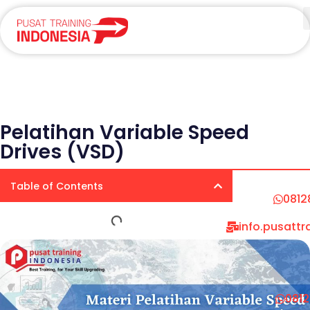
Pelatihan Variable Speed
Drives (VSD)
Table of Contents
0812
info.pusatt
081