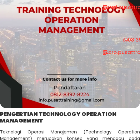
veri.pusatt
0813
cro.pusattr
PENGERTIAN TECHNOLOGY OPERATION
MANAGEMENT
Teknologi Operasi Manajemen (Technology Operation
Management) merupakan konsep yang mengacu pada