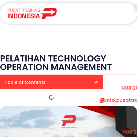
PELATIHAN TECHNOLOGY
OPERATION MANAGEMENT
Table of Contents
0812
info.pusatt
081