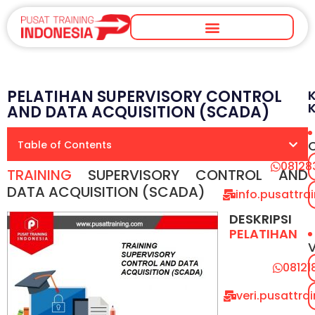
PELATIHAN SUPERVISORY CONTROL
AND DATA ACQUISITION (SCADA)
Table of Contents
08128
TRAINING
SUPERVISORY CONTROL AND
DATA ACQUISITION (SCADA)
info.pusattr
DESKRIPSI
PELATIHAN
V
08121
veri.pusattr