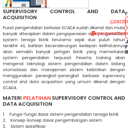
SUPERVISORY CONTROL AND DATA
F
ACQUISITION
08135
Pusat pengendalian berbasis SCADA sudah dikenal dan mulai
cro.pusattra
banyak diterapkan dalam pengoperasian dan pengendalian
system tenaga listrik terutama sejak dua puluh tahun
terakhir ini, bahkan kecenderungan kedepan kelihatannya
F
akan semakin banyak jaringan listrik yang memerlukan
system pengendalian terpusat. Peserta training akan
mengenal teknologi sistem pengendalian dalam bidang
otomatisasi dan manajemen sistem kelistrikan dengan
menggunakan perangkat-perangkat berbasis supervisory
control and data acquisition yang umum dikenal dengan
SCADA.
MATERI
PELATIHAN
SUPERVISORY CONTROL AND
DATA ACQUISITION
1. Fungsi-fungsi dasar sistem pengendalian tenaga listrik
2. Konsep-konsep dasar pengembangan sistem
3. Sistem spesifikasi