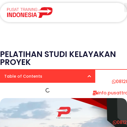
PELATIHAN STUDI KELAYAKAN
PROYEK
Table of Contents
0812
info.pusatt
081