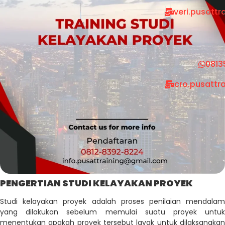
veri.pusatt
0813
cro.pusattr
PENGERTIAN STUDI KELAYAKAN PROYEK
Studi kelayakan proyek adalah proses penilaian mendalam
yang dilakukan sebelum memulai suatu proyek untuk
menentukan apakah proyek tersebut layak untuk dilaksanakan