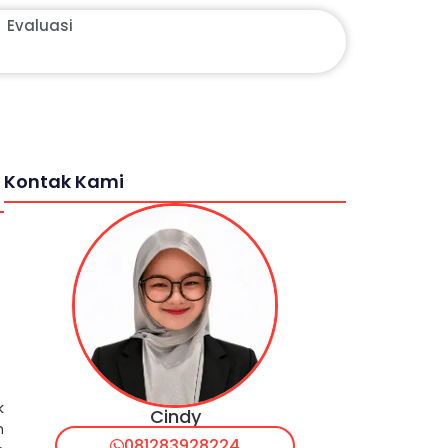
Evaluasi
Kontak Kami
k
Cindy
h
081283928224