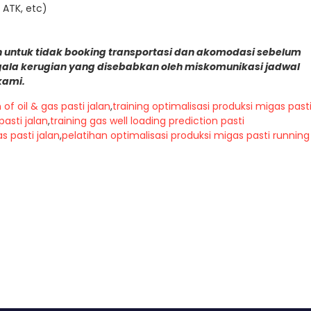
 ATK, etc)
 untuk tidak booking transportasi dan akomodasi sebelum
gala kerugian yang disebabkan oleh miskomunikasi jadwal
kami.
of oil & gas pasti jalan
,
training optimalisasi produksi migas past
pasti jalan
,
training gas well loading prediction pasti
s pasti jalan
,
pelatihan optimalisasi produksi migas pasti running