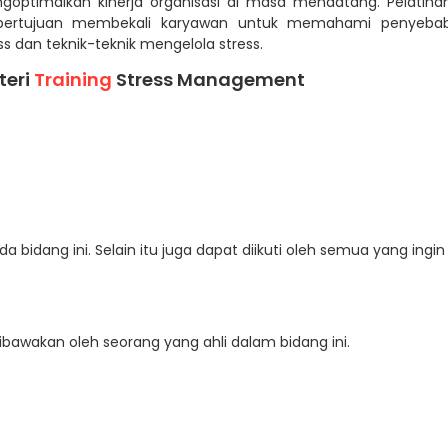
goptimalkan kinerja organisasi di masa mendatang. Pelatiha
 bertujuan membekali karyawan untuk memahami penyeba
ss dan teknik-teknik mengelola stress.
teri
Training
Stress Management
a bidang ini. Selain itu juga dapat diikuti oleh semua yang ingin
dibawakan oleh seorang yang ahli dalam bidang ini.