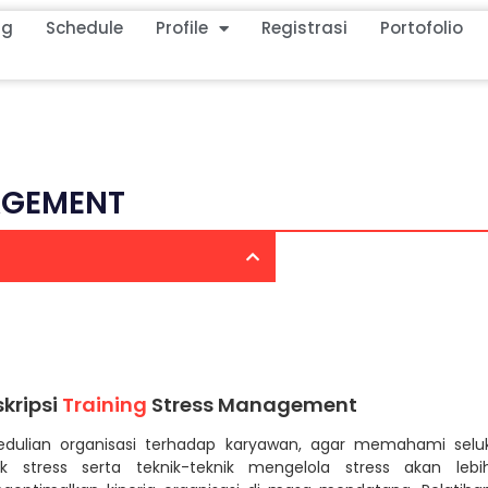
ng
Schedule
Profile
Registrasi
Portofolio
AGEMENT
kripsi
Training
Stress Management
edulian organisasi terhadap karyawan, agar memahami selu
uk stress serta teknik-teknik mengelola stress akan lebi