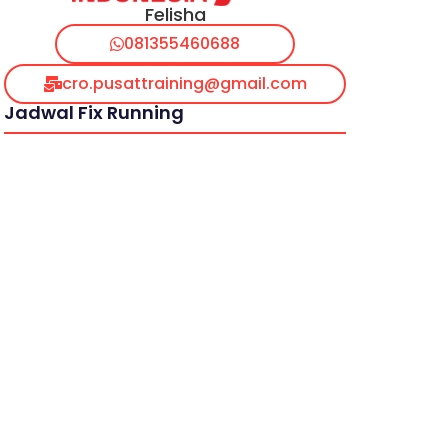
Felisha
081355460688
cro.pusattraining@gmail.com
Jadwal Fix Running