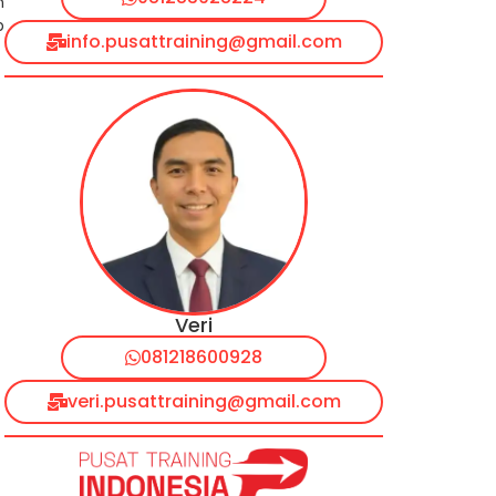
n
b
info.pusattraining@gmail.com
Veri
081218600928
veri.pusattraining@gmail.com