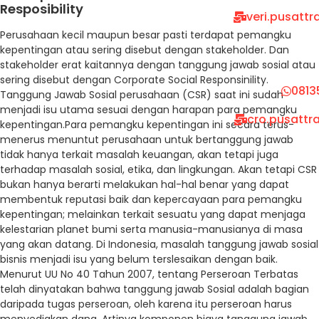
Resposibility
veri.pusatt
Perusahaan kecil maupun besar pasti terdapat pemangku
kepentingan atau sering disebut dengan stakeholder. Dan
stakeholder erat kaitannya dengan tanggung jawab sosial atau
sering disebut dengan Corporate Social Responsinility.
0813
Tanggung Jawab Sosial perusahaan (CSR) saat ini sudah
menjadi isu utama sesuai dengan harapan para pemangku
cro.pusattr
kepentingan.Para pemangku kepentingan ini secara terus-
menerus menuntut perusahaan untuk bertanggung jawab
tidak hanya terkait masalah keuangan, akan tetapi juga
terhadap masalah sosial, etika, dan lingkungan. Akan tetapi CSR
bukan hanya berarti melakukan hal-hal benar yang dapat
membentuk reputasi baik dan kepercayaan para pemangku
kepentingan; melainkan terkait sesuatu yang dapat menjaga
kelestarian planet bumi serta manusia-manusianya di masa
yang akan datang. Di Indonesia, masalah tanggung jawab sosial
bisnis menjadi isu yang belum terslesaikan dengan baik.
Menurut UU No 40 Tahun 2007, tentang Perseroan Terbatas
telah dinyatakan bahwa tanggung jawab Sosial adalah bagian
daripada tugas perseroan, oleh karena itu perseroan harus