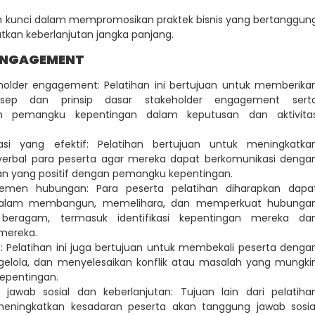
n kunci dalam mempromosikan praktek bisnis yang bertanggun
tkan keberlanjutan jangka panjang.
 ENGAGEMENT
lder engagement: Pelatihan ini bertujuan untuk memberika
p dan prinsip dasar stakeholder engagement sert
atan pemangku kepentingan dalam keputusan dan aktivita
i yang efektif: Pelatihan bertujuan untuk meningkatka
verbal para peserta agar mereka dapat berkomunikasi denga
an yang positif dengan pemangku kepentingan.
en hubungan: Para peserta pelatihan diharapkan dapa
if dalam membangun, memelihara, dan memperkuat hubunga
eragam, termasuk identifikasi kepentingan mereka da
mereka.
 Pelatihan ini juga bertujuan untuk membekali peserta denga
ngelola, dan menyelesaikan konflik atau masalah yang mungki
epentingan.
awab sosial dan keberlanjutan: Tujuan lain dari pelatiha
eningkatkan kesadaran peserta akan tanggung jawab sosia