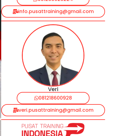
info.pusattraining@gmail.com
Veri
081218600928
veri.pusattraining@gmail.com