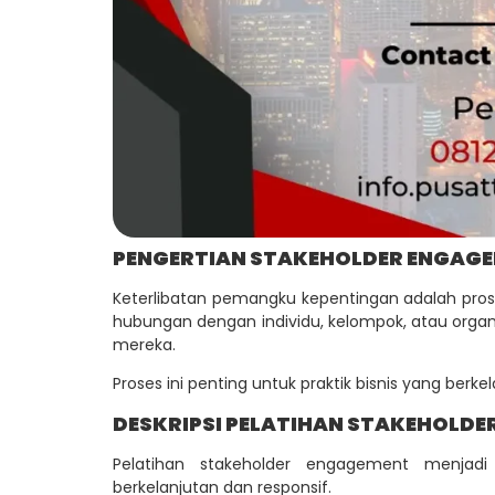
PENGERTIAN STAKEHOLDER ENGAG
Keterlibatan pemangku kepentingan adalah pros
hubungan dengan individu, kelompok, atau organ
mereka.
Proses ini penting untuk praktik bisnis yang ber
DESKRIPSI PELATIHAN STAKEHOLD
Pelatihan stakeholder engagement menjad
berkelanjutan dan responsif.