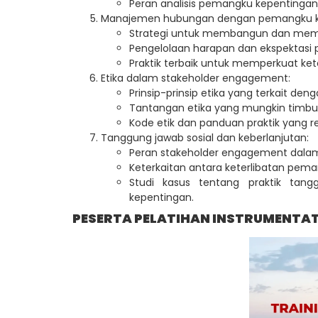
Peran analisis pemangku kepentingan
Manajemen hubungan dengan pemangku k
Strategi untuk membangun dan meme
Pengelolaan harapan dan ekspektasi
Praktik terbaik untuk memperkuat ket
Etika dalam stakeholder engagement:
Prinsip-prinsip etika yang terkait d
Tantangan etika yang mungkin timbul
Kode etik dan panduan praktik yang r
Tanggung jawab sosial dan keberlanjutan:
Peran stakeholder engagement dalam 
Keterkaitan antara keterlibatan pema
Studi kasus tentang praktik tan
kepentingan.
PESERTA PELATIHAN INSTRUMENTA