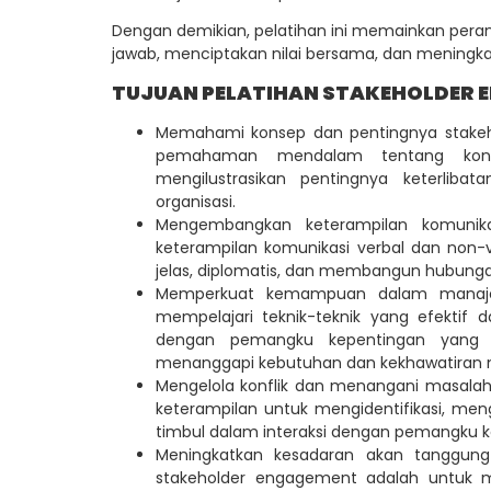
Dengan demikian, pelatihan ini memainkan pera
jawab, menciptakan nilai bersama, dan meningka
TUJUAN PELATIHAN STAKEHOLDER
Memahami konsep dan pentingnya stakeho
pemahaman mendalam tentang konse
mengilustrasikan pentingnya keterlib
organisasi.
Mengembangkan keterampilan komunikas
keterampilan komunikasi verbal dan non-
jelas, diplomatis, dan membangun hubung
Memperkuat kemampuan dalam manajem
mempelajari teknik-teknik yang efekt
dengan pemangku kepentingan yang b
menanggapi kebutuhan dan kekhawatiran 
Mengelola konflik dan menangani masalah:
keterampilan untuk mengidentifikasi, me
timbul dalam interaksi dengan pemangku k
Meningkatkan kesadaran akan tanggung j
stakeholder engagement adalah untuk m