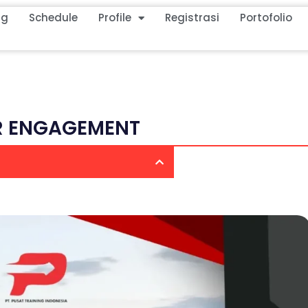
ng
Schedule
Profile
Registrasi
Portofolio
R ENGAGEMENT