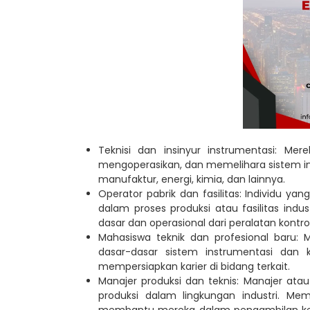
Teknisi dan insinyur instrumentasi: M
mengoperasikan, dan memelihara sistem inst
manufaktur, energi, kimia, dan lainnya.
Operator pabrik dan fasilitas: Individu y
dalam proses produksi atau fasilitas ind
dasar dan operasional dari peralatan kontro
Mahasiswa teknik dan profesional baru:
dasar-dasar sistem instrumentasi dan 
mempersiapkan karier di bidang terkait.
Manajer produksi dan teknis: Manajer atau
produksi dalam lingkungan industri. Me
membantu mereka dalam pengambilan keput