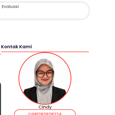
Evaluasi
Kontak Kami
Cindy
081283928224