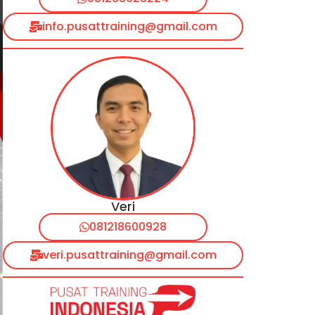
info.pusattraining@gmail.com
Veri
081218600928
veri.pusattraining@gmail.com