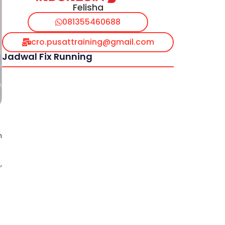
Felisha
081355460688
cro.pusattraining@gmail.com
Jadwal Fix Running
m
,