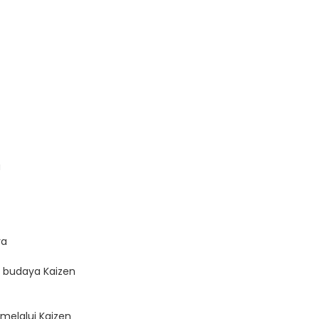
a
ya
 budaya Kaizen
melalui Kaizen