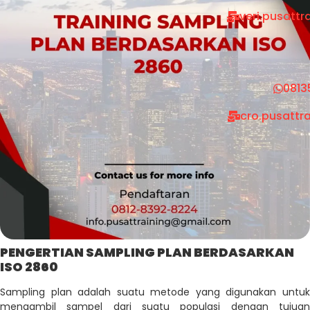
veri.pusatt
0813
cro.pusattr
PENGERTIAN SAMPLING PLAN BERDASARKAN
ISO 2860
Sampling plan adalah suatu metode yang digunakan untuk
mengambil sampel dari suatu populasi dengan tujuan