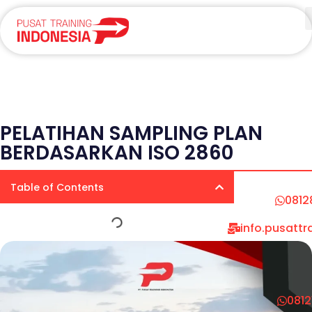
PELATIHAN SAMPLING PLAN
BERDASARKAN ISO 2860
Table of Contents
0812
info.pusatt
081