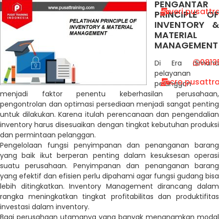
PENGANTAR
veri.pusatt
PRINCIPLE OF
INVENTORY &
MATERIAL
MANAGEMENT
0813
Di Era dimana
pelayanan
cro.pusattr
pelanggan
menjadi faktor penentu keberhasilan perusahaan,
pengontrolan dan optimasi persediaan menjadi sangat penting
untuk dilakukan. Karena itulah perencanaan dan pengendalian
inventory harus disesuaikan dengan tingkat kebutuhan produksi
dan permintaan pelanggan.
Pengelolaan fungsi penyimpanan dan penanganan barang
yang baik ikut berperan penting dalam kesuksesan operasi
suatu perusahaan. Penyimpanan dan penanganan barang
yang efektif dan efisien perlu dipahami agar fungsi gudang bisa
lebih ditingkatkan. Inventory Management dirancang dalam
rangka meningkatkan tingkat profitabilitas dan produktifitas
investasi dalam inventory.
Bagi perusahaan utamanya yang banyak menanamkan modal