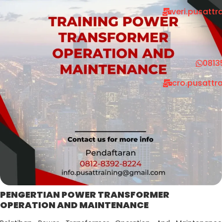
veri.pusatt
0813
cro.pusattr
PENGERTIAN POWER TRANSFORMER
OPERATION AND MAINTENANCE