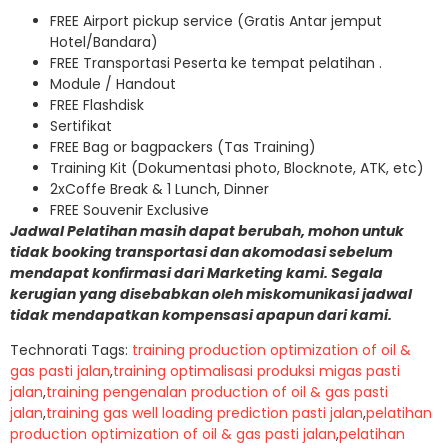
FREE Airport pickup service (Gratis Antar jemput
Hotel/Bandara)
FREE Transportasi Peserta ke tempat pelatihan .
Module / Handout
FREE Flashdisk
Sertifikat
FREE Bag or bagpackers (Tas Training)
Training Kit (Dokumentasi photo, Blocknote, ATK, etc)
2xCoffe Break & 1 Lunch, Dinner
FREE Souvenir Exclusive
Jadwal Pelatihan masih dapat berubah, mohon untuk
tidak booking transportasi dan akomodasi sebelum
mendapat konfirmasi dari Marketing kami. Segala
kerugian yang disebabkan oleh miskomunikasi jadwal
tidak mendapatkan kompensasi apapun dari kami.
Technorati Tags:
training production optimization of oil &
gas pasti jalan
,
training optimalisasi produksi migas pasti
jalan
,
training pengenalan production of oil & gas pasti
jalan
,
training gas well loading prediction pasti jalan
,
pelatihan
production optimization of oil & gas pasti jalan
,
pelatihan