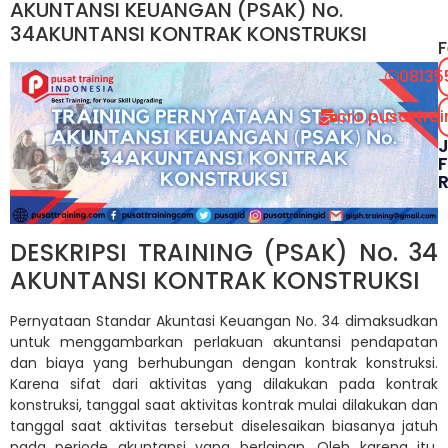
AKUNTANSI KEUANGAN (PSAK) No.
34AKUNTANSI KONTRAK KONSTRUKSI
F
08135
cro.pusattra
F
DESKRIPSI TRAINING (PSAK) No. 34
AKUNTANSI KONTRAK KONSTRUKSI
Pernyataan Standar Akuntasi Keuangan No. 34 dimaksudkan
untuk menggambarkan perlakuan akuntansi pendapatan
dan biaya yang berhubungan dengan kontrak konstruksi.
Karena sifat dari aktivitas yang dilakukan pada kontrak
konstruksi, tanggal saat aktivitas kontrak mulai dilakukan dan
tanggal saat aktivitas tersebut diselesaikan biasanya jatuh
pada periode akuntansi yang berlainan. Oleh karena itu,