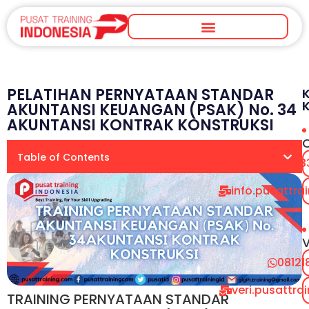
PELATIHAN PERNYATAAN STANDAR
AKUNTANSI KEUANGAN (PSAK) No. 34
AKUNTANSI KONTRAK KONSTRUKSI
Table of Contents
08128
info.pusattr
V
08121
veri.pusattr
TRAINING PERNYATAAN STANDAR