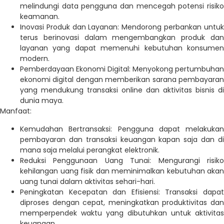
melindungi data pengguna dan mencegah potensi risiko
keamanan.
Inovasi Produk dan Layanan: Mendorong perbankan untuk
terus berinovasi dalam mengembangkan produk dan
layanan yang dapat memenuhi kebutuhan konsumen
modern.
Pemberdayaan Ekonomi Digital: Menyokong pertumbuhan
ekonomi digital dengan memberikan sarana pembayaran
yang mendukung transaksi online dan aktivitas bisnis di
dunia maya.
Manfaat:
Kemudahan Bertransaksi: Pengguna dapat melakukan
pembayaran dan transaksi keuangan kapan saja dan di
mana saja melalui perangkat elektronik.
Reduksi Penggunaan Uang Tunai: Mengurangi risiko
kehilangan uang fisik dan meminimalkan kebutuhan akan
uang tunai dalam aktivitas sehari-hari.
Peningkatan Kecepatan dan Efisiensi: Transaksi dapat
diproses dengan cepat, meningkatkan produktivitas dan
memperpendek waktu yang dibutuhkan untuk aktivitas
keuangan.