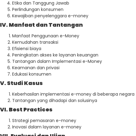
Etika dan Tanggung Jawab
Perlindungan konsumen
Kewajiban penyelenggara e-money
IV. Manfaat dan Tantangan
Manfaat Penggunaan e-Money
Kemudahan transaksi
Efisiensi biaya
Peningkatan akses ke layanan keuangan
Tantangan dalam Implementasi e-Money
Keamanan dan privasi
Edukasi konsumen
V. Studi Kasus
Keberhasilan implementasi e-money di beberapa negara
Tantangan yang dihadapi dan solusinya
VI. Best Practices
Strategi pemasaran e-money
Inovasi dalam layanan e-money
VII. Evaluasi dan Ujian