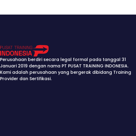
Perusahaan berdiri secara legal formal pada tanggal 31
Januari 2019 dengan nama PT PUSAT TRAINING INDONESIA.
Kami adalah perusahaan yang bergerak dibidang Training
Provider dan Sertifikasi.