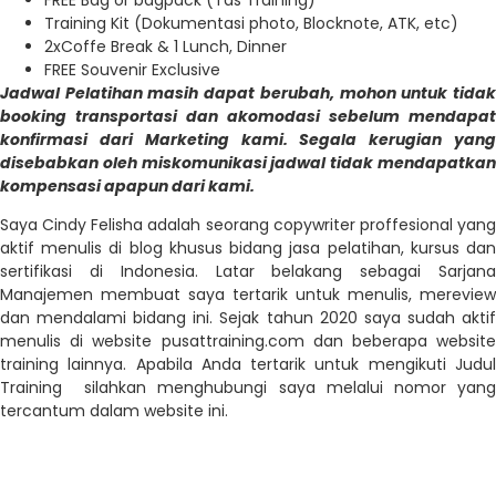
Training Kit (Dokumentasi photo, Blocknote, ATK, etc)
2xCoffe Break & 1 Lunch, Dinner
FREE Souvenir Exclusive
Jadwal Pelatihan masih dapat berubah, mohon untuk tidak
booking transportasi dan akomodasi sebelum mendapat
konfirmasi dari Marketing kami. Segala kerugian yang
disebabkan oleh miskomunikasi jadwal tidak mendapatkan
kompensasi apapun dari kami.
Saya Cindy Felisha adalah seorang copywriter proffesional yang
aktif menulis di blog khusus bidang jasa pelatihan, kursus dan
sertifikasi di Indonesia. Latar belakang sebagai Sarjana
Manajemen membuat saya tertarik untuk menulis, mereview
dan mendalami bidang ini. Sejak tahun 2020 saya sudah aktif
menulis di website pusattraining.com dan beberapa website
training lainnya. Apabila Anda tertarik untuk mengikuti Judul
Training silahkan menghubungi saya melalui nomor yang
tercantum dalam website ini.