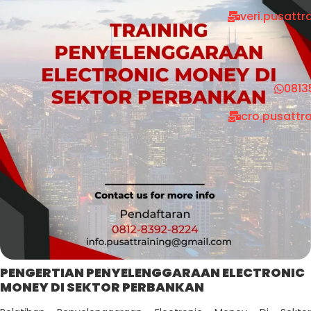
veri.pusatt
0813
cro.pusattr
PENGERTIAN PENYELENGGARAAN ELECTRONIC
MONEY DI SEKTOR PERBANKAN