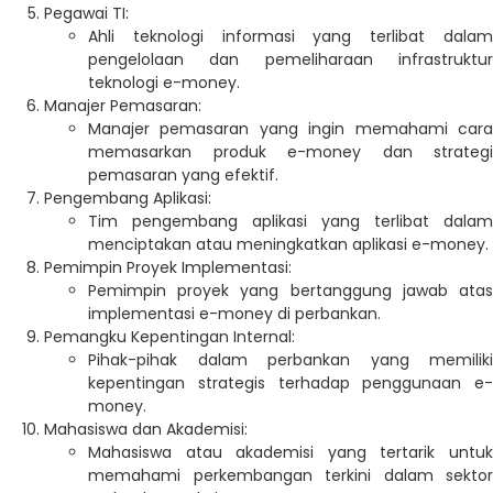
Pegawai TI:
Ahli teknologi informasi yang terlibat dalam
pengelolaan dan pemeliharaan infrastruktur
teknologi e-money.
Manajer Pemasaran:
Manajer pemasaran yang ingin memahami cara
memasarkan produk e-money dan strategi
pemasaran yang efektif.
Pengembang Aplikasi:
Tim pengembang aplikasi yang terlibat dalam
menciptakan atau meningkatkan aplikasi e-money.
Pemimpin Proyek Implementasi:
Pemimpin proyek yang bertanggung jawab atas
implementasi e-money di perbankan.
Pemangku Kepentingan Internal:
Pihak-pihak dalam perbankan yang memiliki
kepentingan strategis terhadap penggunaan e-
money.
Mahasiswa dan Akademisi:
Mahasiswa atau akademisi yang tertarik untuk
memahami perkembangan terkini dalam sektor