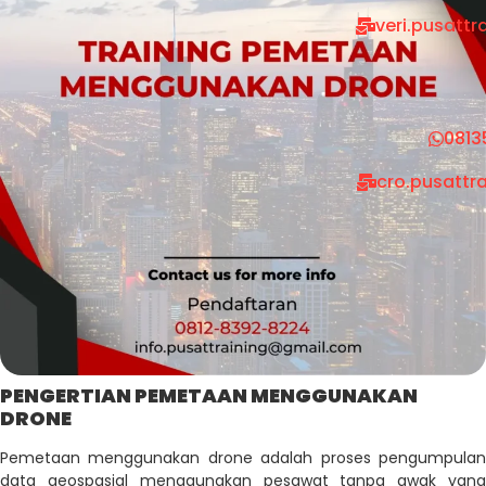
veri.pusatt
0813
cro.pusattr
PENGERTIAN PEMETAAN MENGGUNAKAN
DRONE
Pemetaan menggunakan drone adalah proses pengumpulan
data geospasial menggunakan pesawat tanpa awak yang