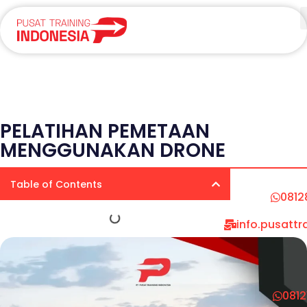
PELATIHAN PEMETAAN
MENGGUNAKAN DRONE
Table of Contents
0812
info.pusatt
081