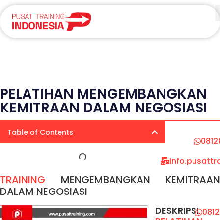
PELATIHAN MENGEMBANGKAN
KEMITRAAN DALAM NEGOSIASI
Table of Contents
0812
info.pusatt
TRAINING
MENGEMBANGKAN KEMITRAAN
DALAM NEGOSIASI
DESKRIPSI
081