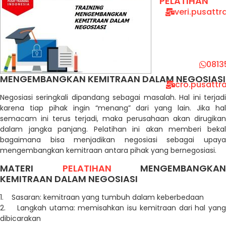
PELATIHAN
veri.pusatt
0813
MENGEMBANGKAN KEMITRAAN DALAM NEGOSIASI
cro.pusattr
Negosiasi seringkali dipandang sebagai masalah. Hal ini terjadi
karena tiap pihak ingin “menang” dari yang lain. Jika hal
semacam ini terus terjadi, maka perusahaan akan dirugikan
dalam jangka panjang. Pelatihan ini akan memberi bekal
bagaimana bisa menjadikan negosiasi sebagai upaya
mengembangkan kemitraan antara pihak yang bernegosiasi.
MATERI
PELATIHAN
MENGEMBANGKAN
KEMITRAAN DALAM NEGOSIASI
1. Sasaran: kemitraan yang tumbuh dalam keberbedaan
2. Langkah utama: memisahkan isu kemitraan dari hal yang
dibicarakan