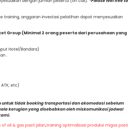
enyesuaikan dengan jumlah peserta (on call).
*Please feel free to
 training, anggaran investasi pelatihan dapat menyesuaikan
Paket Group (Minimal 2 orang peserta dari perusahaan yang
emput Hotel/Bandara)
an .
 ATK, etc)
 untuk tidak booking transportasi dan akomodasi sebelum
gala kerugian yang disebabkan oleh miskomunikasi jadwal
kami.
of oil & gas pasti jalan
,
training optimalisasi produksi migas past