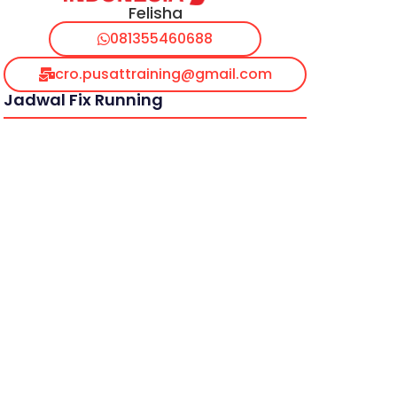
Felisha
081355460688
cro.pusattraining@gmail.com
Jadwal Fix Running