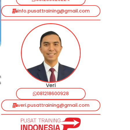
info.pusattraining@gmail.com
n
s
Veri
081218600928
veri.pusattraining@gmail.com