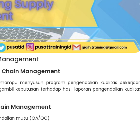
n Management
ly Chain Management
an mampu menyusun program pengendalian kualitas pekerjaa
mbil keputusan terhadap hasil laporan pengendalian kualita
Chain Management
ndalian mutu (QA/QC)