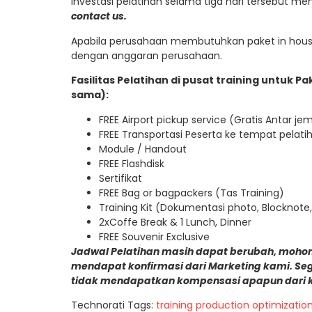
Investasi pelatihan selama tiga hari tersebut m
contact us.
Apabila perusahaan membutuhkan paket in house
dengan anggaran perusahaan.
Fasilitas Pelatihan di pusat training untuk 
sama):
FREE Airport pickup service (Gratis Antar j
FREE Transportasi Peserta ke tempat pelatih
Module / Handout
FREE Flashdisk
Sertifikat
FREE Bag or bagpackers (Tas Training)
Training Kit (Dokumentasi photo, Blocknote,
2xCoffe Break & 1 Lunch, Dinner
FREE Souvenir Exclusive
Jadwal Pelatihan masih dapat berubah, mohon
mendapat konfirmasi dari Marketing kami. Se
tidak mendapatkan kompensasi apapun dari 
Technorati Tags:
training production optimization 