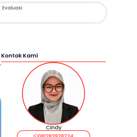
Evaluasi
Kontak Kami
Cindy
081283928224