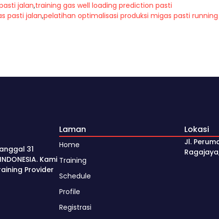
pasti jalan
,
training gas well loading prediction pasti
s pasti jalan
,
pelatihan optimalisasi produksi migas pasti running
Laman
Lokasi
Jl. Perum
Home
anggal 31
Ragajaya
INDONESIA. Kami
Training
ining Provider
Schedule
Profile
Registrasi