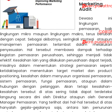
Marketing
veri.pusatt
Audit
Dewasa ini
lingkungan
pemasaran, baik
0813
lingkungan mikro maupun lingkungan makro, terus berubah
dengan cepat. Sebagai akibatnya, seringkali strategi ataupun
cro.pusattr
manajemen pemasaran terlambat dalam melakukan
penyesuaian. Hal tersebut membawa dampak terhadap
kegiatan pemasaran perusahaan, sehingga menjadi tidak
efektif. Kesalahan lain yang dilakukan perusahaan dapat terjadi,
misalnya dalam menentukan strategi pemasaran seperti
ketidaktepatan menentukan target market dan product
positioning, kesalahan dalam menyusun organisasi pemasaran,
sistem pemasaran, fungsi pemasaran, ataupun dalam
hubungan dengan pelanggan. Akan tetapi kesalahan-
kesalahan tersebut di atas sering tidak dapat terdeteksi
langsung secara dini oleh Direktur ataupun oleh General
Manager Pemasaran. Yang terlihat dari hal-hal tersebut di atas
hanyalah gejala-gejalanya saja, antara lain penurunan