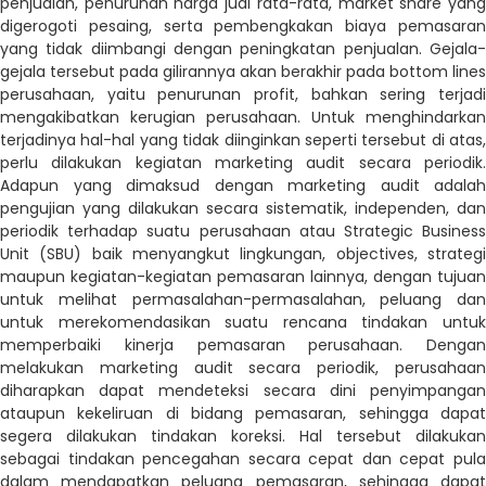
penjualan, penurunan harga jual rata-rata, market share yang
digerogoti pesaing, serta pembengkakan biaya pemasaran
yang tidak diimbangi dengan peningkatan penjualan. Gejala-
gejala tersebut pada gilirannya akan berakhir pada bottom lines
perusahaan, yaitu penurunan profit, bahkan sering terjadi
mengakibatkan kerugian perusahaan. Untuk menghindarkan
terjadinya hal-hal yang tidak diinginkan seperti tersebut di atas,
perlu dilakukan kegiatan marketing audit secara periodik.
Adapun yang dimaksud dengan marketing audit adalah
pengujian yang dilakukan secara sistematik, independen, dan
periodik terhadap suatu perusahaan atau Strategic Business
Unit (SBU) baik menyangkut lingkungan, objectives, strategi
maupun kegiatan-kegiatan pemasaran lainnya, dengan tujuan
untuk melihat permasalahan-permasalahan, peluang dan
untuk merekomendasikan suatu rencana tindakan untuk
memperbaiki kinerja pemasaran perusahaan. Dengan
melakukan marketing audit secara periodik, perusahaan
diharapkan dapat mendeteksi secara dini penyimpangan
ataupun kekeliruan di bidang pemasaran, sehingga dapat
segera dilakukan tindakan koreksi. Hal tersebut dilakukan
sebagai tindakan pencegahan secara cepat dan cepat pula
dalam mendapatkan peluang pemasaran, sehingga dapat