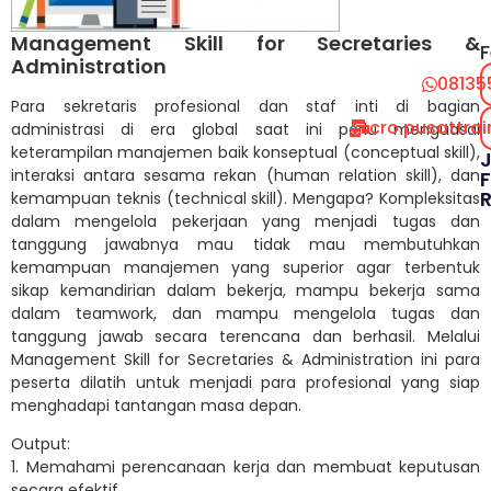
Management Skill for Secretaries &
F
Administration
08135
Para sekretaris profesional dan staf inti di bagian
cro.pusattra
administrasi di era global saat ini perlu menguasai
keterampilan manajemen baik konseptual (conceptual skill),
interaksi antara sesama rekan (human relation skill), dan
F
kemampuan teknis (technical skill). Mengapa? Kompleksitas
dalam mengelola pekerjaan yang menjadi tugas dan
tanggung jawabnya mau tidak mau membutuhkan
kemampuan manajemen yang superior agar terbentuk
sikap kemandirian dalam bekerja, mampu bekerja sama
dalam teamwork, dan mampu mengelola tugas dan
tanggung jawab secara terencana dan berhasil. Melalui
Management Skill for Secretaries & Administration ini para
peserta dilatih untuk menjadi para profesional yang siap
menghadapi tantangan masa depan.
Output:
1. Memahami perencanaan kerja dan membuat keputusan
secara efektif