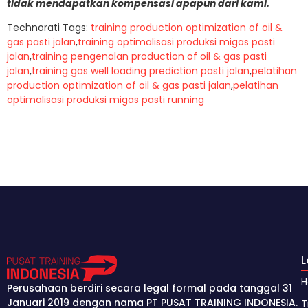
tidak mendapatkan kompensasi apapun dari kami.
Technorati Tags:
training production optimization of oil &
gas pasti jalan
,
training optimalisasi produksi migas pasti
jalan
,
training pengenalan production of oil & gas pasti
jalan
,
training gas well loading prediction pasti jalan
,
pelatihan
production optimization of oil & gas pasti jalan
,
pelatihan
optimalisasi produksi migas pasti running
Perusahaan berdiri secara legal formal pada tanggal 31
Januari 2019 dengan nama PT PUSAT TRAINING INDONESIA.
T