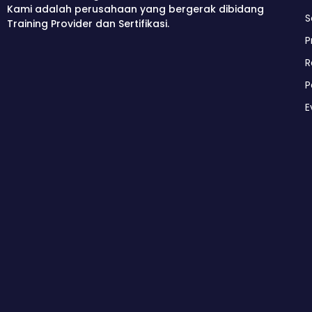
Kami adalah perusahaan yang bergerak dibidang
S
Training Provider dan Sertifikasi.
P
R
P
E