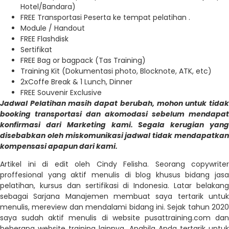
Hotel/Bandara)
FREE Transportasi Peserta ke tempat pelatihan .
Module / Handout
FREE Flashdisk
Sertifikat
FREE Bag or bagpack (Tas Training)
Training Kit (Dokumentasi photo, Blocknote, ATK, etc)
2xCoffe Break & 1 Lunch, Dinner
FREE Souvenir Exclusive
Jadwal Pelatihan masih dapat berubah, mohon untuk tidak
booking transportasi dan akomodasi sebelum mendapat
konfirmasi dari Marketing kami. Segala kerugian yang
disebabkan oleh miskomunikasi jadwal tidak mendapatkan
kompensasi apapun dari kami.
Artikel ini di edit oleh Cindy Felisha. Seorang copywriter
proffesional yang aktif menulis di blog khusus bidang jasa
pelatihan, kursus dan sertifikasi di Indonesia. Latar belakang
sebagai Sarjana Manajemen membuat saya tertarik untuk
menulis, mereview dan mendalami bidang ini. Sejak tahun 2020
saya sudah aktif menulis di website pusattraining.com dan
beberapa website training lainnya. Apabila Anda tertarik untuk