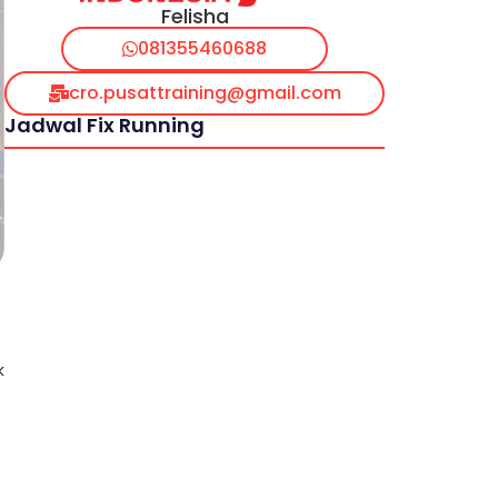
Felisha
081355460688
cro.pusattraining@gmail.com
Jadwal Fix Running
k