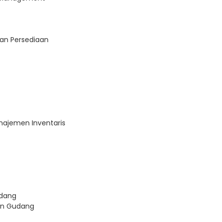
an Persediaan
najemen Inventaris
udang
en Gudang