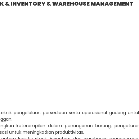
OCK & INVENTORY & WAREHOUSE MANAGEMENT
teknik pengelolaan persediaan serta operasional gudang untu
nggan.
ngkan keterampilan dalam penanganan barang, pengatura
asi untuk meningkatkan produktivitas.
 antara logistic stock, inventory, dan warehouse managemen