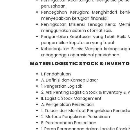
Peningkatan Keuntungan: Mengelola pers
perusahaan.
Pencegahan Kerugian: Menghindari kehi
menyebabkan kerugian finansial.
Peningkatan Efisiensi Tenaga Kerja: M
menggunakan sistem otomatisasi.
Pengambilan Keputusan yang Lebih Baik:
pengambilan keputusan yang tepat.
Keberlanjutan Bisnis: Menjaga kelangsun
mengganggu operasional perusahaan.
MATERI LOGISTIC STOCK & INVEN
I. Pendahuluan
A. Definisi dan Konsep Dasar
1. Pengertian Logistik
2. Arti Penting Logistic Stock & Inventor
II. Logistic Stock Management
A. Pengelolaan Persediaan
1. Tujuan dan Manfaat Pengelolaan Persedi
2. Metode Pengukuran Persediaan
B. Perencanaan Persediaan
1. Peran Perencanaan dalam Logistic Stoc