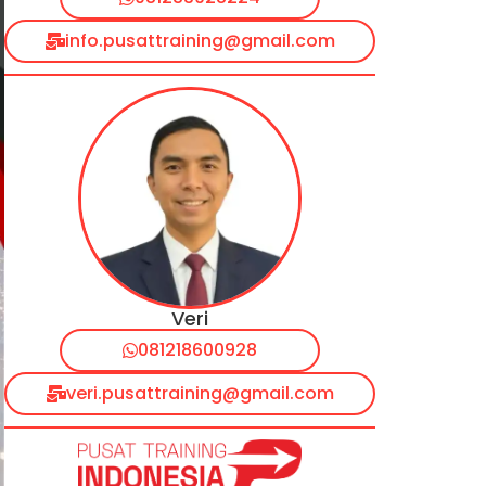
info.pusattraining@gmail.com
Veri
081218600928
veri.pusattraining@gmail.com