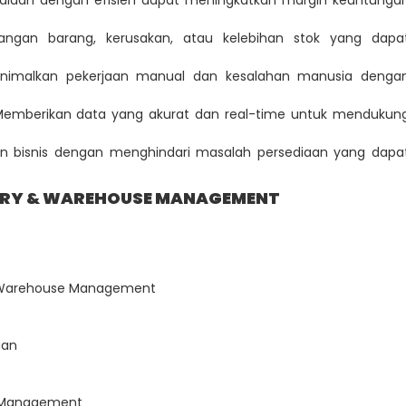
ediaan dengan efisien dapat meningkatkan margin keuntunga
langan barang, kerusakan, atau kelebihan stok yang dapa
eminimalkan pekerjaan manual dan kesalahan manusia denga
 Memberikan data yang akurat dan real-time untuk mendukun
gan bisnis dengan menghindari masalah persediaan yang dapa
TORY & WAREHOUSE MANAGEMENT
y & Warehouse Management
aan
k Management