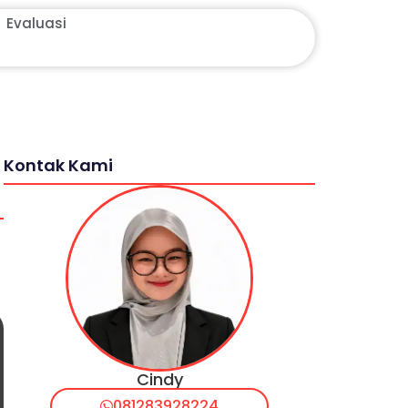
Evaluasi
Kontak Kami
Cindy
081283928224