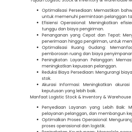
Optimalisasi Persediaan: Memastikan bah
untuk memenuhi permintaan pelanggan tanp
Efisiensi Operasional: Meningkatkan efis
tunggu dan biaya pengiriman.
Penanganan yang Cepat dan Tepat: Menj
penerimaan hingga pengiriman, untuk mem
Optimalisasi Ruang Gudang: Memanfa
pemborosan ruang dan biaya penyimpanan 
Peningkatan Layanan Pelanggan: Memast
meningkatkan kepuasan pelanggan.
Reduksi Biaya Persediaan: Mengurangi biay
stok.
Akurasi Informasi: Meningkatkan akuras
keputusan yang lebih baik.
Manfaat Logistic Stock & Inventory & Warehou
Penyediaan Layanan yang Lebih Baik: M
pelayanan pelanggan, dan membangun ke
Optimalkan Proses Operasional: Menguran
proses operasional dan logistik.