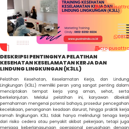
veri.pusatt
0813
cro.pusattr
DESKRIPSI PENTINGNYA PELATIHAN
KESEHATAN KESELAMATAN KERJA DAN
LINDUNG LINGKUNGAN (K3LL)
Pelatihan Kesehatan, Keselamatan Kerja, dan Lindung
Lingkungan (K3LL) memiliki peran yang sangat penting dalam
menciptakan tempat kerja yang aman, sehat, serta
berkelanjutan. Melalui pelatihan ini, karyawan dibekali
pemahaman mengenai potensi bahaya, prosedur pencegahan
kecelakaan, penanganan keadaan darurat, hingga praktik kerja
ramah lingkungan. K3LL tidak hanya melindungi tenaga kerja
dari risiko cedera atau penyakit akibat pekerjaan, tetapi juga
menjaga keberlangsungan operasional perusahaan dengan