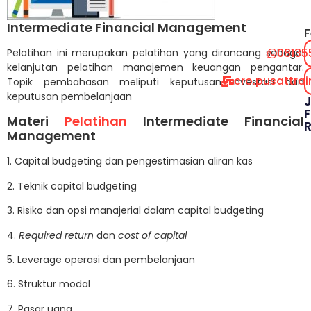
Intermediate Financial Management
F
08135
Pelatihan ini merupakan pelatihan yang dirancang sebagai
kelanjutan pelatihan manajemen keuangan pengantar.
cro.pusattra
Topik pembahasan meliputi keputusan investasi dan
keputusan pembelanjaan
F
Materi
Pelatihan
Intermediate Financial
Management
1. Capital budgeting dan pengestimasian aliran kas
2. Teknik capital budgeting
3. Risiko dan opsi manajerial dalam capital budgeting
4.
Required return
dan
cost of capital
5. Leverage operasi dan pembelanjaan
6. Struktur modal
7. Pasar uang