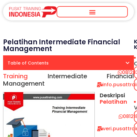
Pelatihan Intermediate Financial
Management
Table of Contents
08128
Training
Intermediate Financial
Management
info.pusattr
Deskripsi
Pelatihan
V
08121
veri.pusattr