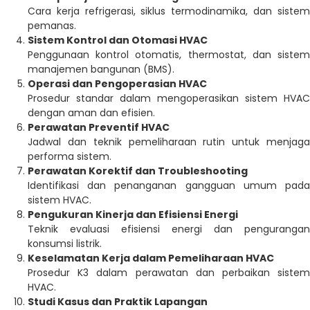
Cara kerja refrigerasi, siklus termodinamika, dan sistem
pemanas.
Sistem Kontrol dan Otomasi HVAC
Penggunaan kontrol otomatis, thermostat, dan sistem
manajemen bangunan (BMS).
Operasi dan Pengoperasian HVAC
Prosedur standar dalam mengoperasikan sistem HVAC
dengan aman dan efisien.
Perawatan Preventif HVAC
Jadwal dan teknik pemeliharaan rutin untuk menjaga
performa sistem.
Perawatan Korektif dan Troubleshooting
Identifikasi dan penanganan gangguan umum pada
sistem HVAC.
Pengukuran Kinerja dan Efisiensi Energi
Teknik evaluasi efisiensi energi dan pengurangan
konsumsi listrik.
Keselamatan Kerja dalam Pemeliharaan HVAC
Prosedur K3 dalam perawatan dan perbaikan sistem
HVAC.
Studi Kasus dan Praktik Lapangan