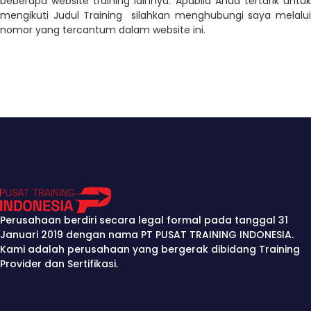
beberapa website training lainnya. Apabila Anda tertarik untuk
mengikuti Judul Training silahkan menghubungi saya melalui
nomor yang tercantum dalam website ini.
Perusahaan berdiri secara legal formal pada tanggal 31
Januari 2019 dengan nama PT PUSAT TRAINING INDONESIA.
Kami adalah perusahaan yang bergerak dibidang Training
Provider dan Sertifikasi.