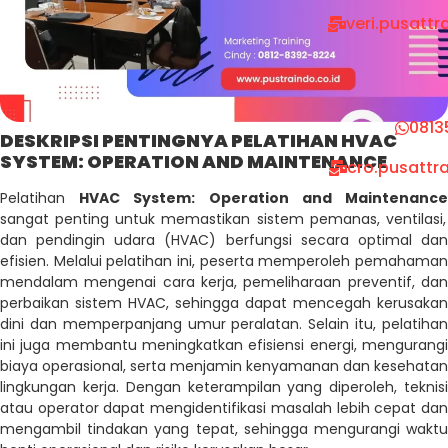
veri.pusatt
0813
DESKRIPSI PENTINGNYA PELATIHAN HVAC
SYSTEM: OPERATION AND MAINTENANCE
cro.pusattr
Pelatihan
HVAC System: Operation and Maintenanc
sangat penting untuk memastikan sistem pemanas, ventilasi,
dan pendingin udara (HVAC) berfungsi secara optimal dan
efisien. Melalui pelatihan ini, peserta memperoleh pemahaman
mendalam mengenai cara kerja, pemeliharaan preventif, dan
perbaikan sistem HVAC, sehingga dapat mencegah kerusakan
dini dan memperpanjang umur peralatan. Selain itu, pelatihan
ini juga membantu meningkatkan efisiensi energi, mengurangi
biaya operasional, serta menjamin kenyamanan dan kesehatan
lingkungan kerja. Dengan keterampilan yang diperoleh, teknisi
atau operator dapat mengidentifikasi masalah lebih cepat dan
mengambil tindakan yang tepat, sehingga mengurangi waktu