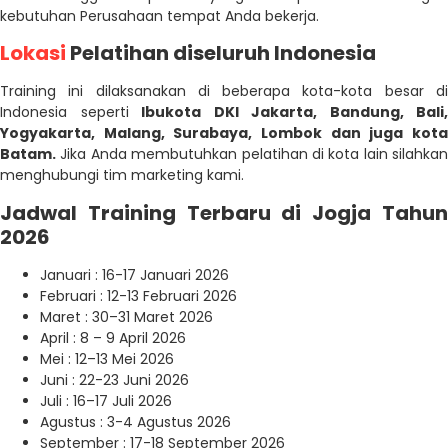
kebutuhan Perusahaan tempat Anda bekerja.
Lokasi
Pelatihan diseluruh Indonesia
Training ini dilaksanakan di beberapa kota-kota besar di
Indonesia seperti
Ibukota DKI Jakarta, Bandung, Bali,
Yogyakarta, Malang, Surabaya, Lombok dan juga kota
Batam.
Jika Anda membutuhkan pelatihan di kota lain silahkan
menghubungi tim marketing kami.
Jadwal Training Terbaru di Jogja Tahun
2026
Januari : 16-17 Januari 2026
Februari : 12-13 Februari 2026
Maret : 30–31 Maret 2026
April : 8 – 9 April 2026
Mei : 12–13 Mei 2026
Juni : 22-23 Juni 2026
Juli : 16–17 Juli 2026
Agustus : 3-4 Agustus 2026
September : 17-18 September 2026