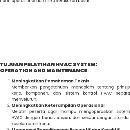
henti operasional dan risiko kerusakan besar.
TUJUAN PELATIHAN HVAC SYSTEM:
OPERATION AND MAINTENANCE
Meningkatkan Pemahaman Teknis
Memberikan pengetahuan mendalam tentang prinsip
kerja, komponen, dan sistem kontrol HVAC secara
menyeluruh.
Meningkatkan Keterampilan Operasional
Melatih peserta agar mampu mengoperasikan sistem
HVAC dengan benar, efisien, dan sesuai dengan standar
keselamatan kerja.
Menguasai Pemeliharaan Preventif dan Korektif