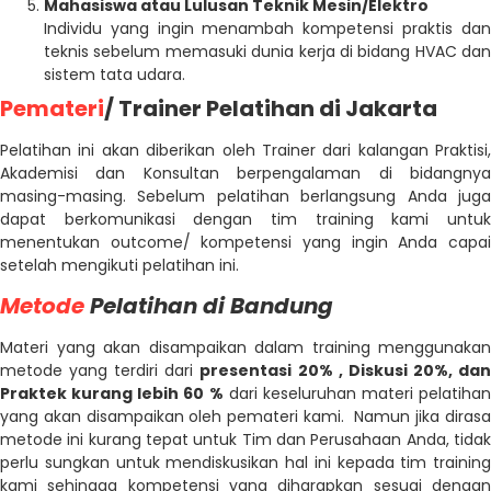
Mahasiswa atau Lulusan Teknik Mesin/Elektro
Individu yang ingin menambah kompetensi praktis dan
teknis sebelum memasuki dunia kerja di bidang HVAC dan
sistem tata udara.
Pemateri
/ Trainer Pelatihan di Jakarta
Pelatihan ini akan diberikan oleh Trainer dari kalangan Praktisi,
Akademisi dan Konsultan berpengalaman di bidangnya
masing-masing. Sebelum pelatihan berlangsung Anda juga
dapat berkomunikasi dengan tim training kami untuk
menentukan outcome/ kompetensi yang ingin Anda capai
setelah mengikuti pelatihan ini.
Metode
Pelatihan di Bandung
Materi yang akan disampaikan dalam training menggunakan
metode yang terdiri dari
presentasi 20% , Diskusi 20%, da
Praktek kurang lebih 60 %
dari keseluruhan materi pelatihan
yang akan disampaikan oleh pemateri kami. Namun jika dirasa
metode ini kurang tepat untuk Tim dan Perusahaan Anda, tidak
perlu sungkan untuk mendiskusikan hal ini kepada tim training
kami sehingga kompetensi yang diharapkan sesuai dengan