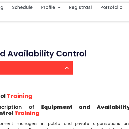
ng
Schedule
Profile
Registrasi
Portofolio
 Availability Control
rol
Training
scription of
Equipment and Availabilit
ntrol
Training
ipment managers in public and private organizations ar