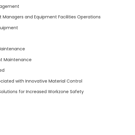
anagement
ent Managers and Equipment Facilities Operations
Equipment
 Maintenance
nt Maintenance
ved
iated with Innovative Material Control
Solutions for Increased Workzone Safety