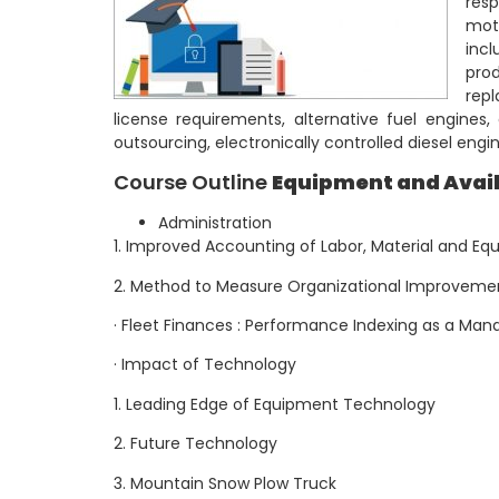
res
mot
inc
prod
rep
license requirements, alternative fuel engines, 
outsourcing, electronically controlled diesel engin
Course Outline
Equipment and Avail
Administration
1. Improved Accounting of Labor, Material and E
2. Method to Measure Organizational Improveme
· Fleet Finances : Performance Indexing as a Ma
· Impact of Technology
1. Leading Edge of Equipment Technology
2. Future Technology
3. Mountain Snow Plow Truck