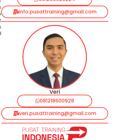
f
s
info.pusattraining@gmail.com
p
t
s
d
Veri
081218600928
veri.pusattraining@gmail.com