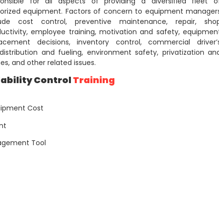
ponsible for all aspects of providing a diversified fleet o
orized equipment. Factors of concern to equipment manager
lude cost control, preventive maintenance, repair, sho
uctivity, employee training, motivation and safety, equipmen
lacement decisions, inventory control, commercial driver’
distribution and fueling, environment safety, privatization an
es, and other related issues.
ability Control
Training
quipment Cost
nt
nagement Tool