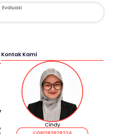
Evaluasi
Kontak Kami
y
Cindy
e
081283928224