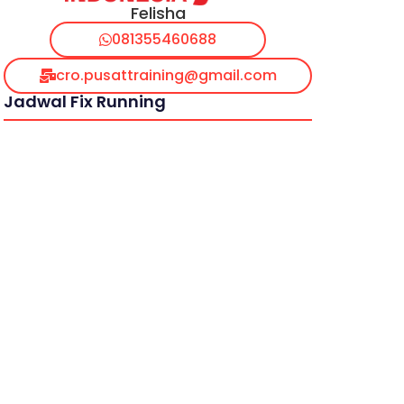
Felisha
081355460688
cro.pusattraining@gmail.com
Jadwal Fix Running