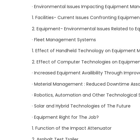
· Environmental Issues Impacting Equipment M
1. Facilities- Current Issues Confronting Equipm
2. Equipment- Environmental Issues Related to 
· Fleet Management Systems
1. Effect of Handheld Technology on Equipment
2. Effect of Computer Technologies on Equipme
· Increased Equipment Availibility Through Impro
· Material Management : Reduced Downtime Assoc
· Robotics, Automation and Other Technological 
· Solar and Hybrid Technologies of The Future
· Equipment Right for The Job?
1. Function of the Impact Attenuator
2. Asphalt Test Trailer