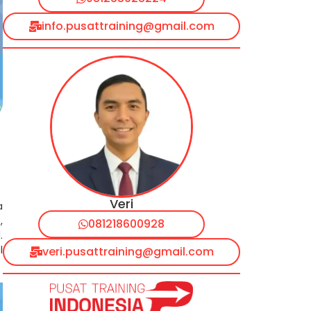
info.pusattraining@gmail.com
Veri
a
,
081218600928
.
l
veri.pusattraining@gmail.com