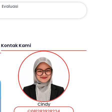
Evaluasi
Kontak Kami
Cindy
081283928224