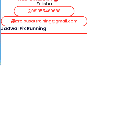
Felisha
081355460688
cro.pusattraining@gmail.com
Jadwal Fix Running