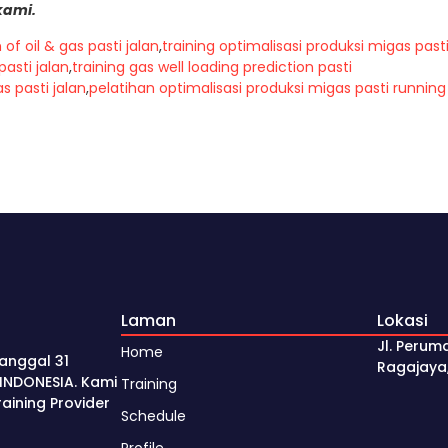
kami.
of oil & gas pasti jalan
,
training optimalisasi produksi migas past
pasti jalan
,
training gas well loading prediction pasti
s pasti jalan
,
pelatihan optimalisasi produksi migas pasti running
Laman
Lokasi
Jl. Perum
Home
anggal 31
Ragajaya
INDONESIA. Kami
Training
ining Provider
Schedule