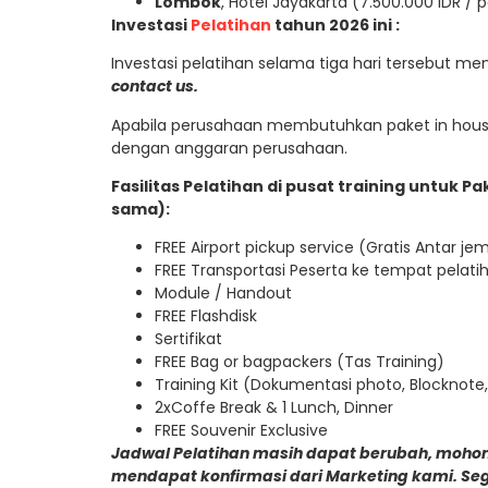
Lombok
, Hotel Jayakarta (7.500.000 IDR / p
Investasi
Pelatihan
tahun 2026 ini :
Investasi pelatihan selama tiga hari tersebut m
contact us.
Apabila perusahaan membutuhkan paket in house
dengan anggaran perusahaan.
Fasilitas Pelatihan di pusat training untuk 
sama):
FREE Airport pickup service (Gratis Antar j
FREE Transportasi Peserta ke tempat pelatih
Module / Handout
FREE Flashdisk
Sertifikat
FREE Bag or bagpackers (Tas Training)
Training Kit (Dokumentasi photo, Blocknote,
2xCoffe Break & 1 Lunch, Dinner
FREE Souvenir Exclusive
Jadwal Pelatihan masih dapat berubah, mohon
mendapat konfirmasi dari Marketing kami. Se