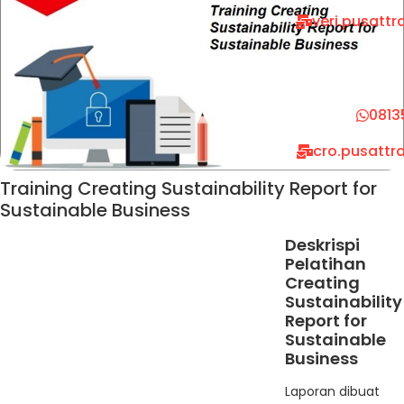
veri.pusatt
0813
cro.pusattr
Training Creating Sustainability Report for
Sustainable Business
Deskrispi
Pelatihan
Creating
Sustainability
Report for
Sustainable
Business
Laporan dibuat