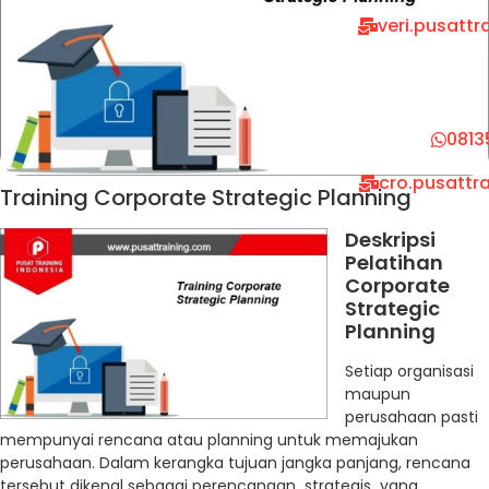
veri.pusatt
0813
cro.pusattr
Training Corporate Strategic Planning
Deskripsi
Pelatihan
Corporate
Strategic
Planning
Setiap organisasi
maupun
perusahaan pasti
mempunyai rencana atau planning untuk memajukan
perusahaan. Dalam kerangka tujuan jangka panjang, rencana
tersebut dikenal sebagai perencanaan strategis yang