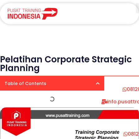
Pelatihan Corporate Strategic
Planning
Table of Contents
0812
info.pusatt
081