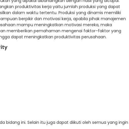
kan yang dipakai dibandingkan dengan hasil yang dicapai.
ngkan produktivitas kerja yaitu jumlah produksi yang dapat
silkan dalam waktu tertentu. Produksi yang dinamis memiliki
ampuan berpikir dan motivasi kerja, apabila pihak manajemen
usahaan mampu meningkatkan motivasi mereka, maka
ni akan memberikan pemahaman mengenai faktor-faktor yang
ingga dapat meningkatkan produktivitas perusahaan.
ity
a bidang ini. Selain itu juga dapat diikuti oleh semua yang ingin