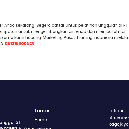
r Anda sekarang! Segera daftar untuk pelatihan unggulan di PT
esempatan untuk mengembangkan diri Anda dan menjadi ahli di
ersama kami hubungi Marketing Pusat Training Indonesia melalui
A
081218600928
Laman
Lokasi
Jl. Perum
Home
anggal 31
Ragajaya
INDONESIA. Kami
Training