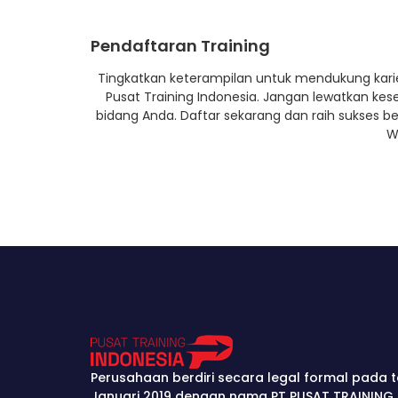
Pendaftaran Training
Tingkatkan keterampilan untuk mendukung karie
Pusat Training Indonesia. Jangan lewatkan k
bidang Anda. Daftar sekarang dan raih sukses b
W
Perusahaan berdiri secara legal formal pada t
Januari 2019 dengan nama PT PUSAT TRAINING 