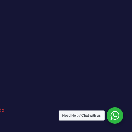
do
Need Help?
Chat with us