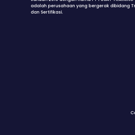
adalah perusahaan yang bergerak dibidang Tra
dan Sertifikasi.
C