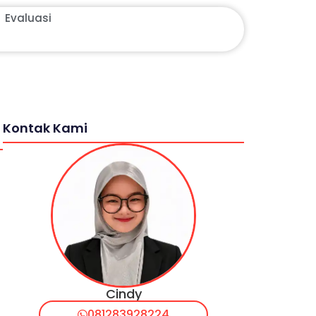
Evaluasi
Kontak Kami
Cindy
081283928224