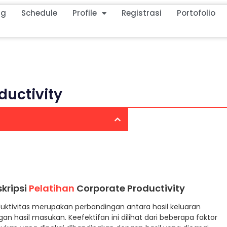
ng
Schedule
Profile
Registrasi
Portofolio
ductivity
kripsi
Pelatihan
Corporate Productivity
uktivitas merupakan perbandingan antara hasil keluaran
an hasil masukan. Keefektifan ini dilihat dari beberapa faktor