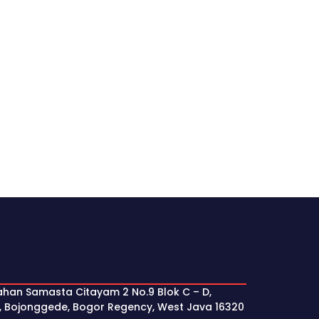
ahan Samasta Citayam 2 No.9 Blok C – D,
, Bojonggede, Bogor Regency, West Java 16320