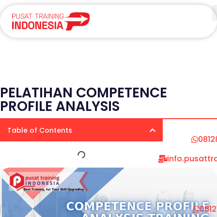
PELATIHAN COMPETENCE
PROFILE ANALYSIS
Table of Contents
0812
info.pusatt
081