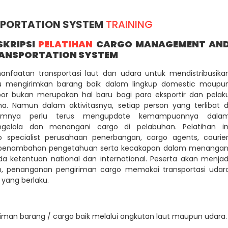
PORTATION SYSTEM
TRAINING
SKRIPSI
PELATIHAN
CARGO MANAGEMENT
AN
ANSPORTATION SYSTEM
anfaatan transportasi laut dan udara untuk mendistribusika
u mengirimkan barang baik dalam lingkup domestic maupu
por bukan merupakan hal baru bagi para eksportir dan pelak
ha. Namun dalam aktivitasnya, setiap person yang terlibat d
amnya perlu terus mengupdate kemampuannya dala
gelola dan menangani cargo di pelabuhan. Pelatihan in
 specialist perusahaan penerbangan, cargo agents, courier
n penambahan pengetahuan serta kecakapan dalam menangan
 ketentuan national dan international. Peserta akan menjad
 penanganan pengiriman cargo memakai transportasi udar
 yang berlaku.
man barang / cargo baik melalui angkutan laut maupun udara.