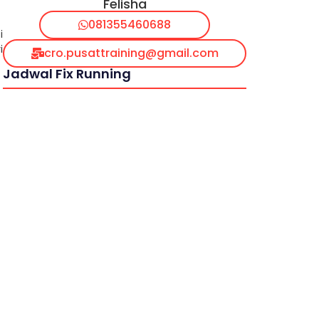
Felisha
081355460688
i
i
cro.pusattraining@gmail.com
Jadwal Fix Running