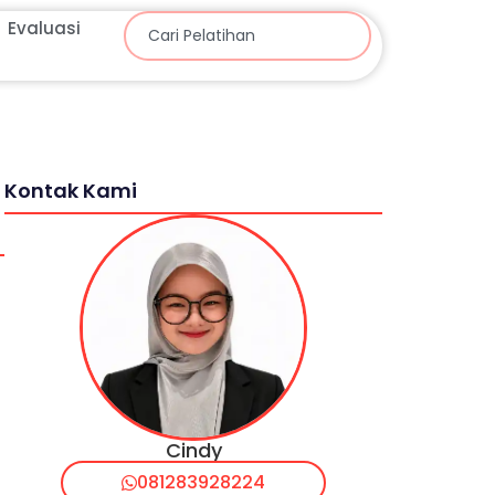
Evaluasi
Kontak Kami
Cindy
081283928224