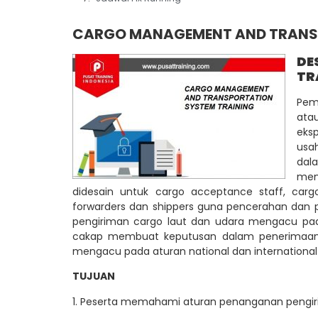
CARGO MANAGEMENT
AND TRANS
DE
TR
Pem
ata
eks
usa
dal
men
didesain untuk cargo acceptance staff, cargo
forwarders dan shippers guna pencerahan da
pengiriman cargo laut dan udara mengacu pada
cakap membuat keputusan dalam penerimaan,
mengacu pada aturan national dan international
TUJUAN
1. Peserta memahami aturan penanganan pengiri