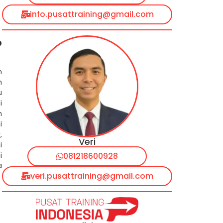
info.pusattraining@gmail.com
D
n
n
u
i
m
i
,
Veri
i
i
081218600928
a
veri.pusattraining@gmail.com