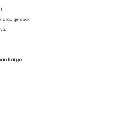
).
er atau gerobak.
ya.
.
man Kargo