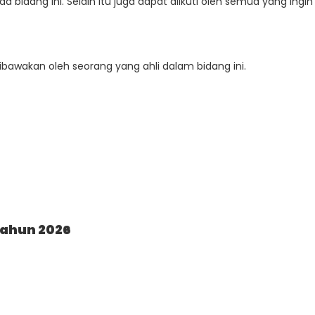
a bidang ini. Selain itu juga dapat diikuti oleh semua yang ingin
dibawakan oleh seorang yang ahli dalam bidang ini.
Tahun 2026