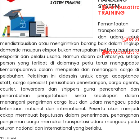
SYSTEM
veri.pusatt
TRAINING
Pemanfaatan
transportasi laut
dan udara untuk
0813
mendistribusikan atau mengirimkan barang baik dalam lingkup
domestic maupun ekspor bukan merupakan hal baru bagi para
cro.pusattr
eksportir dan pelaku usaha. Namun dalam aktivitasnya, setiap
person yang terlibat di dalamnya perlu terus mengupdate
kemampuannya dalam mengelola dan menangani cargo di
pelabuhan. Pelatihan ini didesain untuk cargo acceptance
staff, cargo specialist perusahaan penerbangan, cargo agents,
courier, forwarders dan shippers guna pencerahan dan
penambahan pengetahuan serta kecakapan dalam
menangani pengiriman cargo laut dan udara mengacu pada
ketentuan national dan international. Peserta akan menjadi
cakap membuat keputusan dalam penerimaan, penanganan
pengiriman cargo memakai transportasi udara mengacu pada
aturan national dan international yang berlaku.