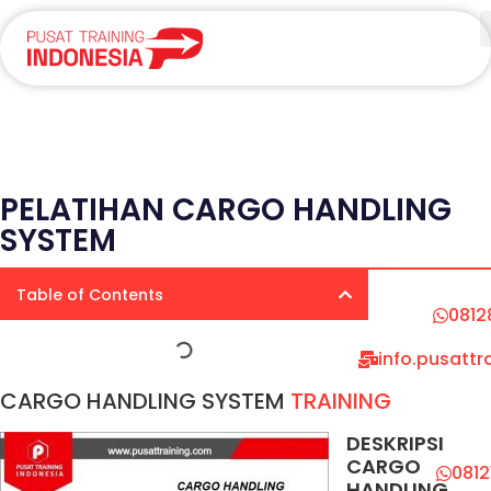
PELATIHAN CARGO HANDLING
SYSTEM
Table of Contents
0812
info.pusatt
CARGO HANDLING SYSTEM
TRAINING
DESKRIPSI
CARGO
081
HANDLING