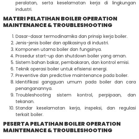
peralatan, serta keselamatan kerja di lingkungan
industri.
MATERI PELATIHAN BOILER OPERATION
MAINTENANCE & TROUBLESHOOTING
Dasar-dasar termodinamika dan prinsip kerja boiler.
Jenis-jenis boiler dan aplikasinya di industri.
Komponen utama boiler dan fungsinya.
Prosedur start-up dan shutdown boiler yang aman.
Sistem bahan bakar, pembakaran, dan kontrol emisi.
Teknik operasi boiler untuk efisiensi energi.
Preventive dan predictive maintenance pada boiler.
Identifikasi gangguan umum pada boiler dan cara
penanganannya.
Troubleshooting sistem kontrol, perpipaan, dan
tekanan.
Standar keselamatan kerja, inspeksi, dan regulasi
terkait boiler.
PESERTA PELATIHAN BOILER OPERATION
MAINTENANCE & TROUBLESHOOTING