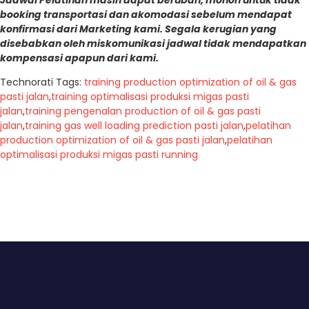
booking transportasi dan akomodasi sebelum mendapat
konfirmasi dari Marketing kami. Segala kerugian yang
disebabkan oleh miskomunikasi jadwal tidak mendapatkan
kompensasi apapun dari kami.
Technorati Tags:
training production optimization of oil & gas
pasti jalan
,
training optimalisasi produksi migas pasti
jalan
,
training pengenalan production of oil & gas pasti
jalan
,
training gas well loading prediction pasti jalan
,
pelatihan
production optimization of oil & gas pasti jalan
,
pelatihan
optimalisasi produksi migas pasti running