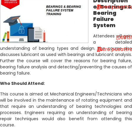
Description
of Bearings &
veri.pusatt
Bearing
Failure
System
Attendees will gain
0813
a detailed
understanding of bearing types and design. The course also
cro.pusattr
discusses lubricant as used with bearings and lubricant analysis.
Further the course will cover the reasons for bearing failure,
bearing failure analysis and detecting/preventing the causes of
bearing failure.
Who Should Attend:
This course is aimed at Mechanical Engineers/Technicians who
will be involved in the maintenance of rotating equipment and
that require an understanding of bearing technologies and
processes. Engineers requiring an understanding of bearing
repair techniques would also benefit from attending this
course.