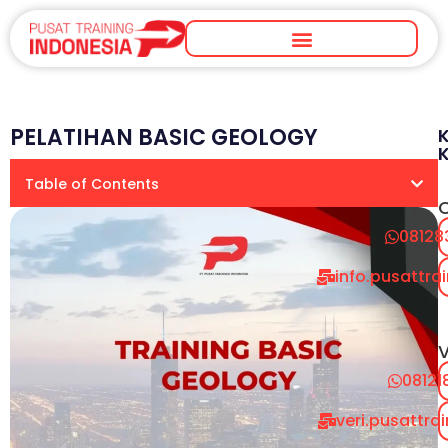
PELATIHAN BASIC GEOLOGY
Table of Contents
08128
info.pusattr
V
08121
veri.pusattr