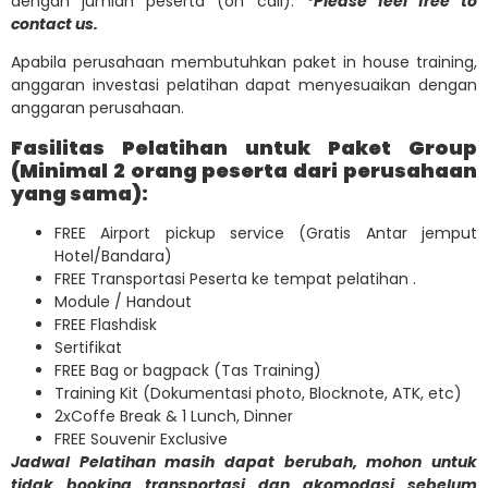
dengan jumlah peserta (on call).
*Please feel free to
contact us.
Apabila perusahaan membutuhkan paket in house training,
anggaran investasi pelatihan dapat menyesuaikan dengan
anggaran perusahaan.
Fasilitas Pelatihan untuk Paket Group
(Minimal 2 orang peserta dari perusahaan
yang sama):
FREE Airport pickup service (Gratis Antar jemput
Hotel/Bandara)
FREE Transportasi Peserta ke tempat pelatihan .
Module / Handout
FREE Flashdisk
Sertifikat
FREE Bag or bagpack (Tas Training)
Training Kit (Dokumentasi photo, Blocknote, ATK, etc)
2xCoffe Break & 1 Lunch, Dinner
FREE Souvenir Exclusive
Jadwal Pelatihan masih dapat berubah, mohon untuk
tidak booking transportasi dan akomodasi sebelum