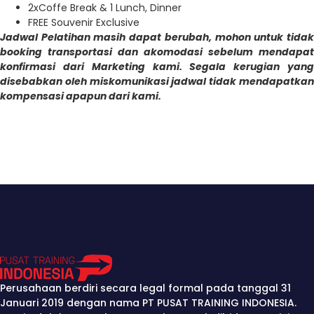
2xCoffe Break & 1 Lunch, Dinner
FREE Souvenir Exclusive
Jadwal Pelatihan masih dapat berubah, mohon untuk tidak
booking transportasi dan akomodasi sebelum mendapat
konfirmasi dari Marketing kami. Segala kerugian yang
disebabkan oleh miskomunikasi jadwal tidak mendapatkan
kompensasi apapun dari kami.
Perusahaan berdiri secara legal formal pada tanggal 31
Januari 2019 dengan nama PT PUSAT TRAINING INDONESIA.