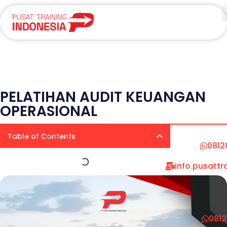
PELATIHAN AUDIT KEUANGAN
OPERASIONAL
Table of Contents
0812
info.pusatt
081