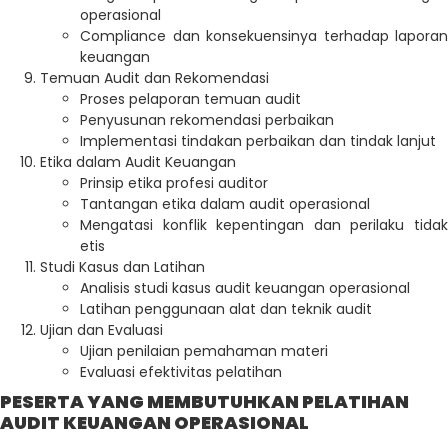
operasional
Compliance dan konsekuensinya terhadap laporan
keuangan
Temuan Audit dan Rekomendasi
Proses pelaporan temuan audit
Penyusunan rekomendasi perbaikan
Implementasi tindakan perbaikan dan tindak lanjut
Etika dalam Audit Keuangan
Prinsip etika profesi auditor
Tantangan etika dalam audit operasional
Mengatasi konflik kepentingan dan perilaku tidak
etis
Studi Kasus dan Latihan
Analisis studi kasus audit keuangan operasional
Latihan penggunaan alat dan teknik audit
Ujian dan Evaluasi
Ujian penilaian pemahaman materi
Evaluasi efektivitas pelatihan
PESERTA YANG MEMBUTUHKAN PELATIHAN
AUDIT KEUANGAN OPERASIONAL