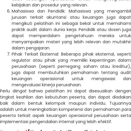
kebijakan dan prosedur yang relevan.
Mahasiswa dan Pendidik: Mahasiswa yang mengambil
jurusan terkait akuntansi atau keuangan juga dapat
mengikuti pelatihan ini sebagai bekal untuk memahami
praktik audit dalam dunia kerja. Pendidik atau dosen juga
dapat memperdalam pengetahuan mereka untuk
menyampaikan materi yang lebih relevan dan mutakhir
dalam pengajaran.
Pihak Terkait Eksternal: Beberapa pihak eksternal, seperti
regulator atau pihak yang memiliki kepentingan dalam
perusahaan (seperti pemegang saham atau kreditur),
juga dapat membutuhkan pemahaman tentang audit
keuangan operasional untuk mengawasi dan
mengevaluasi kinerja perusahaan.
Perlu diingat bahwa pelatihan ini dapat disesuaikan dengan
tingkat keahlian dan kebutuhan peserta, dan dapat diadakan
baik dalam bentuk kelompok maupun individu. Tujuannya
adalah untuk meningkatkan kompetensi dan pemahaman para
peserta terkait aspek keuangan operasional perusahaan serta
implementasi pengendalian internal yang lebih efektif.