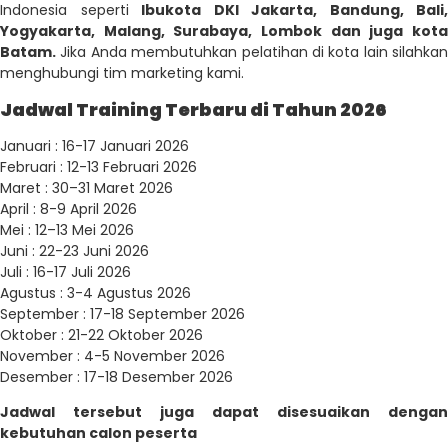
Indonesia seperti
Ibukota DKI Jakarta, Bandung, Bali,
Yogyakarta, Malang, Surabaya, Lombok dan juga kota
Batam.
Jika Anda membutuhkan pelatihan di kota lain silahkan
menghubungi tim marketing kami.
Jadwal Training Terbaru di Tahun 2026
Januari : 16-17 Januari 2026
Februari : 12-13 Februari 2026
Maret : 30–31 Maret 2026
April : 8-9 April 2026
Mei : 12–13 Mei 2026
Juni : 22-23 Juni 2026
Juli : 16-17 Juli 2026
Agustus : 3-4 Agustus 2026
September : 17-18 September 2026
Oktober : 21-22 Oktober 2026
November : 4-5 November 2026
Desember : 17-18 Desember 2026
Jadwal tersebut juga dapat disesuaikan dengan
kebutuhan calon peserta