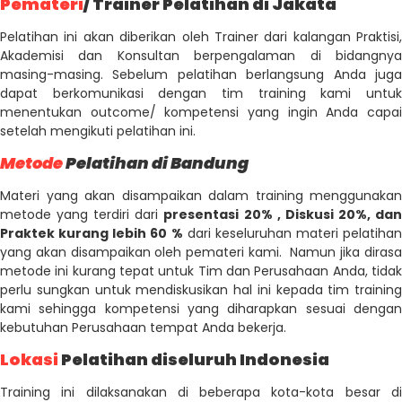
Pemateri
/ Trainer Pelatihan di Jakata
Pelatihan ini akan diberikan oleh Trainer dari kalangan Praktisi,
Akademisi dan Konsultan berpengalaman di bidangnya
masing-masing. Sebelum pelatihan berlangsung Anda juga
dapat berkomunikasi dengan tim training kami untuk
menentukan outcome/ kompetensi yang ingin Anda capai
setelah mengikuti pelatihan ini.
Metode
Pelatihan di Bandung
Materi yang akan disampaikan dalam training menggunakan
metode yang terdiri dari
presentasi 20% , Diskusi 20%, da
Praktek kurang lebih 60 %
dari keseluruhan materi pelatihan
yang akan disampaikan oleh pemateri kami. Namun jika dirasa
metode ini kurang tepat untuk Tim dan Perusahaan Anda, tidak
perlu sungkan untuk mendiskusikan hal ini kepada tim training
kami sehingga kompetensi yang diharapkan sesuai dengan
kebutuhan Perusahaan tempat Anda bekerja.
Lokasi
Pelatihan diseluruh Indonesia
Training ini dilaksanakan di beberapa kota-kota besar di