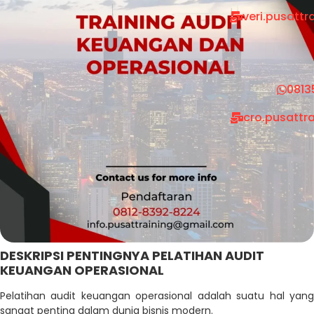
veri.pusatt
0813
cro.pusattr
DESKRIPSI PENTINGNYA PELATIHAN AUDIT
KEUANGAN OPERASIONAL
Pelatihan audit keuangan operasional adalah suatu hal yang
sangat penting dalam dunia bisnis modern.