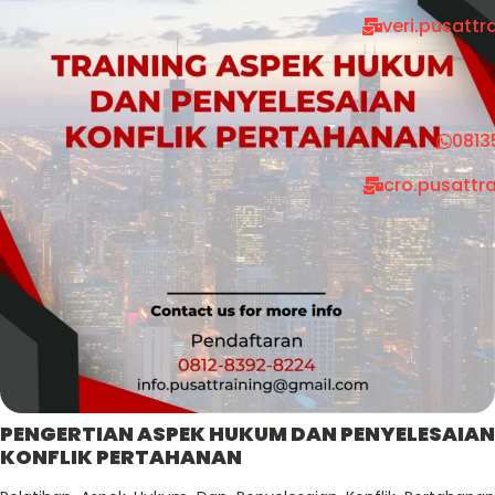
veri.pusatt
0813
cro.pusattr
PENGERTIAN ASPEK HUKUM DAN PENYELESAIAN
KONFLIK PERTAHANAN